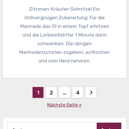
Zitronen-Kräuter-Schnitzel Ein
Grillvergnügen Zubereitung: Für die
Marinade das Öl in einem Topf erhitzen
und die Lorbeerblätter 1 Minute darin
schwenken. Die übrigen
Marinadenzutaten zugeben, aufkochen
und vom Herd nehmen.
Beitragsnavigation
1
2
…
4
Nächste Seite »
Suche