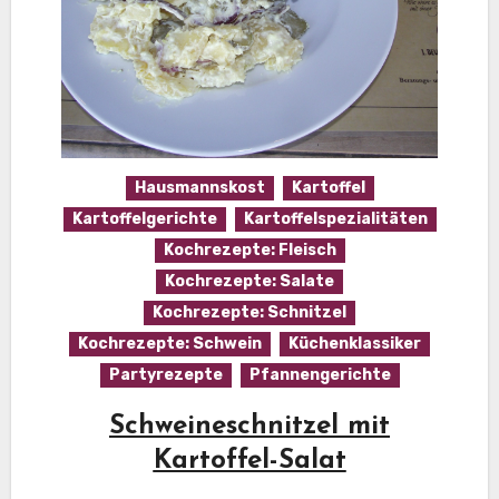
Hausmannskost
Kartoffel
Kartoffelgerichte
Kartoffelspezialitäten
Kochrezepte: Fleisch
Kochrezepte: Salate
Kochrezepte: Schnitzel
Kochrezepte: Schwein
Küchenklassiker
Partyrezepte
Pfannengerichte
Schweineschnitzel mit
Kartoffel-Salat