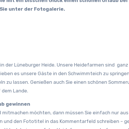
ie mit ein bisschen Glück einen schönen Urlaub bei
Sie unter der Fotogalerie.
 in der Lüneburger Heide. Unsere Heidefarmen sind ganz 
ieben es unsere Gäste in den Schwimmteich zu springen
eln zu lassen. Genießen auch Sie einen schönen Sommer
f dem Lande.
aub gewinnen
l mitmachen möchten, dann müssen Sie einfach nur aus
en und den Fototitel in das Kommentarfeld schreiben – g