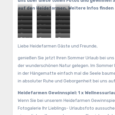
uns über diese tollen Fotos und gewinnen S
auf den Heidefarmen. Weitere Infos finden 
Yoga
Rundlingsdorf
Ayurveda
Ayurveda
Yoga
Mein
auf
Sagasfeld
Massage
Yoga
Rolling
Küche
Stirnguss
Waldhaus
Platz
der
Zimmer
Blütenmeer
Neue
auf
Stones
Zimmer
zum
Zimmer
Neue
Zimmer
Wiese
6
Sagasfeld
Zimmer
dem
Zimmer
9
Schwimmteich
Sonnenaufgang
Rosen
Ausruhen
9
Badezimmer
7
Kartoffel-
Dorfplatz
Sagasfeld
Sagasfeld
in
Liebe Heidefarmen Gäste und Freunde,
Kartoffel-
Hotel
Sagasfeld
Hotel
genießen Sie jetzt Ihren Sommer Urlaub bei uns
der wunderschönen Natur gelegen. Im Sommer l
in der Hängematte einfach mal die Seele baum
in absoluter Ruhe und Geborgenheit bei uns au
Heidefarmen Gewinnspiel: 1 x Wellnessurl
Wenn Sie bei unserem Heidefarmen Gewinnspie
Fotogalerie Ihr Lieblings- Urlaubsfoto aussuch