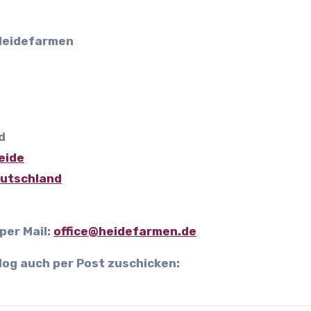
 Heidefarmen
d
eide
eutschland
 per Mail:
office@heidefarmen.de
log auch per Post zuschicken: