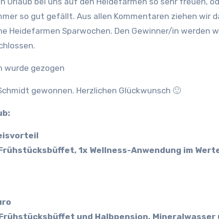
n Urlaub bei uns auf den Heidefarmen so sehr freuen, o
mer so gut gefällt. Aus allen Kommentaren ziehen wir 
eine Heidefarmen Sparwochen. Den Gewinner/in werden w
chlossen.
in wurde gezogen
Schmidt gewonnen. Herzlichen Glückwunsch 🙂
ub:
isvorteil
 Frühstücksbüffet, 1x Wellness-Anwendung im Wert
uro
 Frühstücksbüffet und Halbpension, Mineralwasser