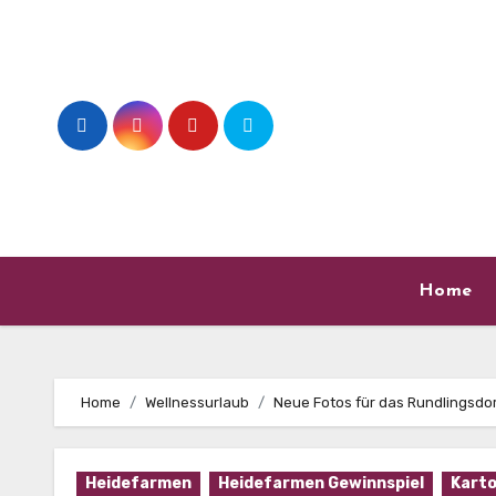
Skip
to
content
Home
Home
Wellnessurlaub
Neue Fotos für das Rundlingsdor
Heidefarmen
Heidefarmen Gewinnspiel
Karto