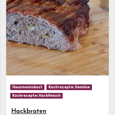
Hausmannskost
Kochrezepte: Gemüse
Kochrezepte: Hackfleisch
Hackbraten