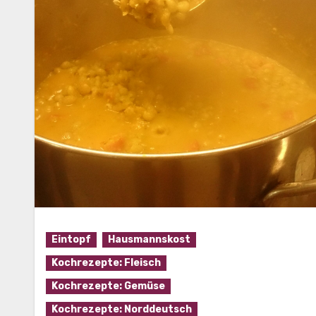
Eintopf
Hausmannskost
Kochrezepte: Fleisch
Kochrezepte: Gemüse
Kochrezepte: Norddeutsch