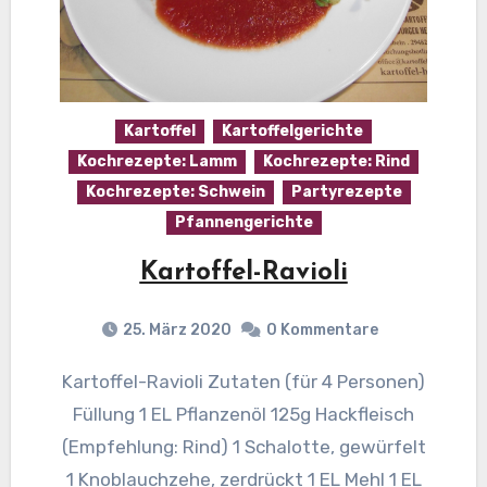
Kartoffel
Kartoffelgerichte
Kochrezepte: Lamm
Kochrezepte: Rind
Kochrezepte: Schwein
Partyrezepte
Pfannengerichte
Kartoffel-Ravioli
25. März 2020
0 Kommentare
Kartoffel-Ravioli Zutaten (für 4 Personen)
Füllung 1 EL Pflanzenöl 125g Hackfleisch
(Empfehlung: Rind) 1 Schalotte, gewürfelt
1 Knoblauchzehe, zerdrückt 1 EL Mehl 1 EL