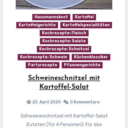
Hausmannskost
Kartoffel
Kartoffelgerichte
Kartoffelspezialitäten
Kochrezepte: Fleisch
Kochrezepte: Salate
Kochrezepte: Schnitzel
Kochrezepte: Schwein
Küchenklassiker
Partyrezepte
Pfannengerichte
Schweineschnitzel mit
Kartoffel-Salat
23. April 2020
0 Kommentare
Schweineschnitzel mit Kartoffel-Salat
Zutaten (für 4 Personen): Für das