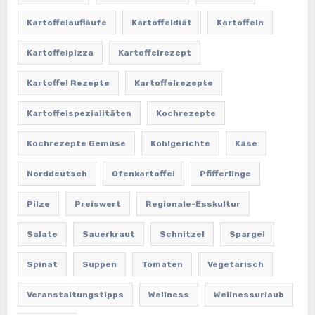
Kartoffelaufläufe
Kartoffeldiät
Kartoffeln
Kartoffelpizza
Kartoffelrezept
Kartoffel Rezepte
Kartoffelrezepte
Kartoffelspezialitäten
Kochrezepte
Kochrezepte Gemüse
Kohlgerichte
Käse
Norddeutsch
Ofenkartoffel
Pfifferlinge
Pilze
Preiswert
Regionale-Esskultur
Salate
Sauerkraut
Schnitzel
Spargel
Spinat
Suppen
Tomaten
Vegetarisch
Veranstaltungstipps
Wellness
Wellnessurlaub