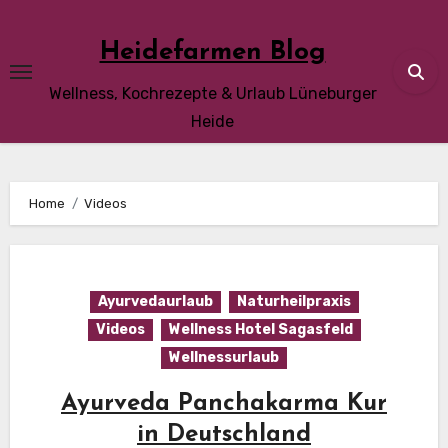
Skip
to
Heidefarmen Blog
content
Wellness, Kochrezepte & Urlaub Lüneburger
Heide
Home
Videos
Ayurvedaurlaub
Naturheilpraxis
Videos
Wellness Hotel Sagasfeld
Wellnessurlaub
Ayurveda Panchakarma Kur
in Deutschland