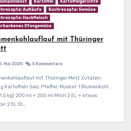
usmannskost
Kartoffel
Kartoffelgerichte
hrezepte: Aufläufe
Kochrezepte: Gemüse
hrezepte: Hackfleisch
erbackenes Ofengemüse
umenkohlauflauf mit Thüringer
tt
0. Mai 2020
0 Kommentare
g Kartoffeln Salz, Pfeffer, Muskat 1 Blumenkohl
 1,5 kg) 200 ml + 200 ml Milch 2 EL + etwas
er 2 EL Öl…