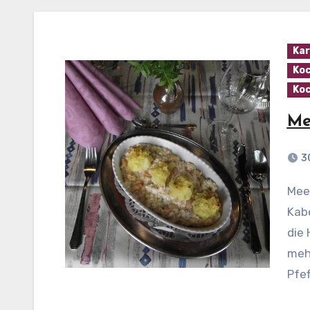
Kar
Koc
Koc
Me
3
Meereswogen Zutaten (für 4 Personen): 500 g
Kabe
die 
mehr
Pfef