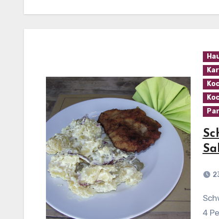
Ha
Kar
Koc
Koc
Par
Sc
Sa
2
Schweineschnitzel mit Kartoffel-Salat Zutaten (für
4 Pe