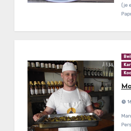
(je 
Papr
Bei
Kar
Koc
Ma
1
Mandel-Kartoffeln mit Sahne Zutaten (für 4
Pers