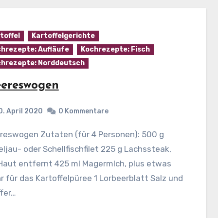
toffel
Kartoffelgerichte
hrezepte: Aufläufe
Kochrezepte: Fisch
hrezepte: Norddeutsch
ereswogen
0. April 2020
0 Kommentare
ljau- oder Schellfischfilet 225 g Lachssteak,
Haut entfernt 425 ml Magermlch, plus etwas
 für das Kartoffelpüree 1 Lorbeerblatt Salz und
fer…