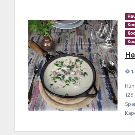
Ha
Koc
Koc
Koc
Hü
1
Hühnerfrikassee Zutaten: 1 Suppenhuhn 1 EL Salz
125 
Spar
Kap