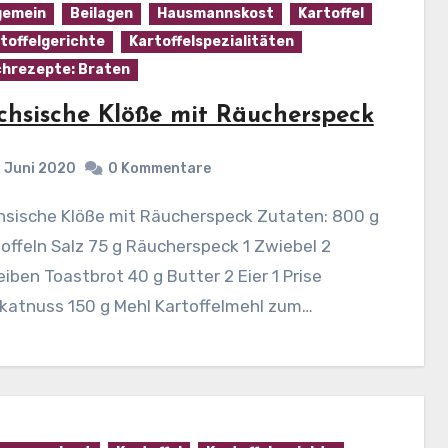
gemein
Beilagen
Hausmannskost
Kartoffel
toffelgerichte
Kartoffelspezialitäten
hrezepte: Braten
chsische Klöße mit Räucherspeck
. Juni 2020
0 Kommentare
offeln Salz 75 g Räucherspeck 1 Zwiebel 2
iben Toastbrot 40 g Butter 2 Eier 1 Prise
katnuss 150 g Mehl Kartoffelmehl zum…