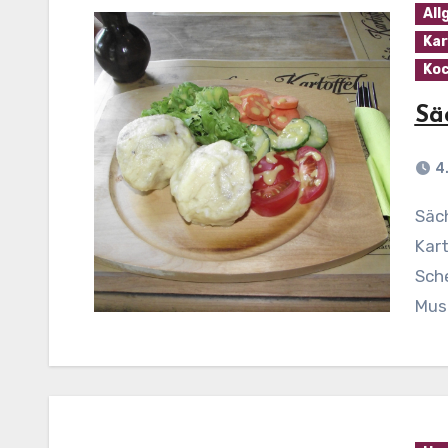
All
Kar
Koc
Sä
4
Sächsische Klöße mit Räucherspeck Zutaten: 800 g
Kart
Sche
Mus