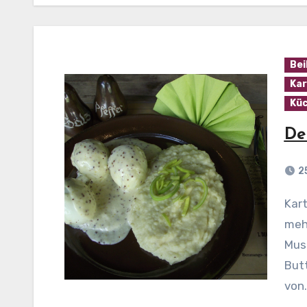
Bei
Kar
Küc
De
2
Kartoffel-Püree Zutaten (für 4 Personen): 1 kg
mehl
Mus
But
von