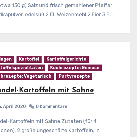
etwa 150 g) Salz und frisch gemahlener Pfeffer
ikapulver, edelsüß 2 EL Weizenmehl 2 Eier 3 EL…
lagen
Kartoffel
Kartoffelgerichte
toffelspezialitäten
Kochrezepte: Gemüse
hrezepte: Vegetarisch
Partyrezepte
ndel-Kartoffeln mit Sahne
6. April 2020
0 Kommentare
onen): 2 große ungeschälte Kartoffeln, in