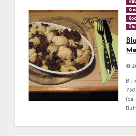
Ha
Koc
Koc
Üb
Bl
Me
2
Blumenkohlauflauf mit Thüringer Mett Zutaten:
750 
(ca.
Butt