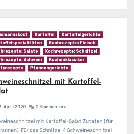
usmannskost
Kartoffel
Kartoffelgerichte
toffelspezialitäten
Kochrezepte: Fleisch
hrezepte: Salate
Kochrezepte: Schnitzel
hrezepte: Schwein
Küchenklassiker
tyrezepte
Pfannengerichte
hweineschnitzel mit Kartoffel-
lat
3. April 2020
0 Kommentare
rsonen): Für das Schnitzel 4 Schweineschnitzel