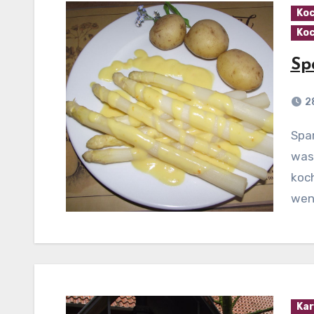
Koc
Koc
Sp
2
Spargel mit Sauce Maltaise Zubereitung: Spargel
wasc
koc
wen
Kar