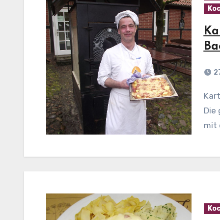
Koc
Ka
Ba
2
Kartoffelpizza mit Ananas und Bacon Zubereitung:
Die 
mit 
Koc