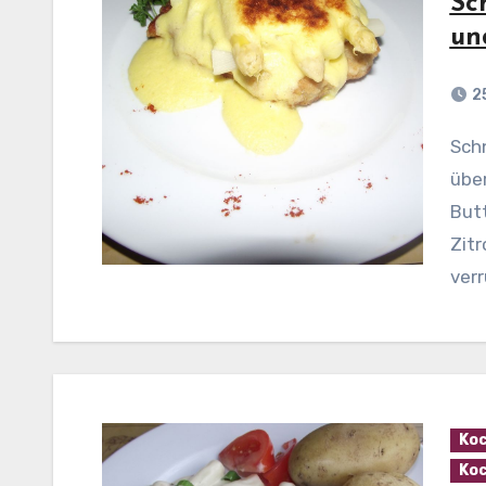
Sc
un
2
Schnitzel – Princess mit Spargel und Hollandaise
über
Butt
Zitr
ver
Koc
Koc