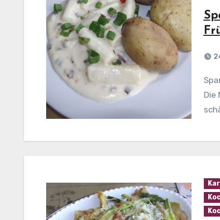
Sp
Fr
2
Spargelragout mit Frühlingszwiebeln Zubereitung:
Die
schä
Kar
Koc
Koc