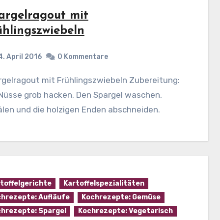
argelragout mit
ühlingszwiebeln
4. April 2016
0 Kommentare
 Nüsse grob hacken. Den Spargel waschen,
len und die holzigen Enden abschneiden.
toffelgerichte
Kartoffelspezialitäten
hrezepte: Aufläufe
Kochrezepte: Gemüse
hrezepte: Spargel
Kochrezepte: Vegetarisch