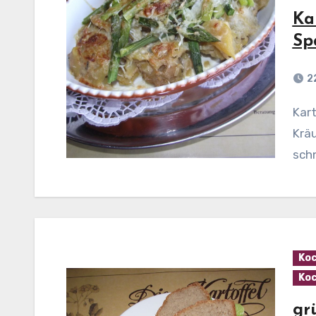
Ka
Sp
2
Kartoffelgratin mit grünem Spargel Zubereitung:
Kräu
schn
Koc
Koc
gr