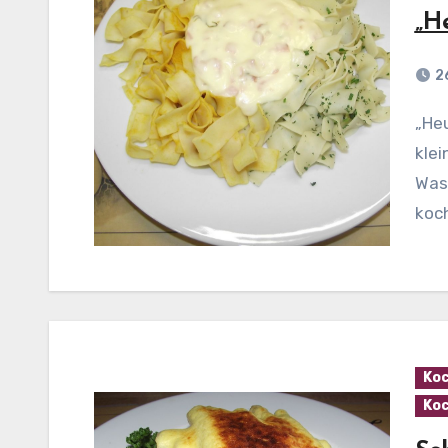
„H
2
„Heu und Stroh“ Zubereitung: Den Schinken in ganz
klei
Was
koch
Koc
Koc