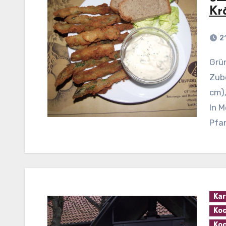
Kr
2
Grüner Spargel paniert mit Kräuter Sour Cream
Zube
cm),
In M
Pfa
Kar
Koc
Koc