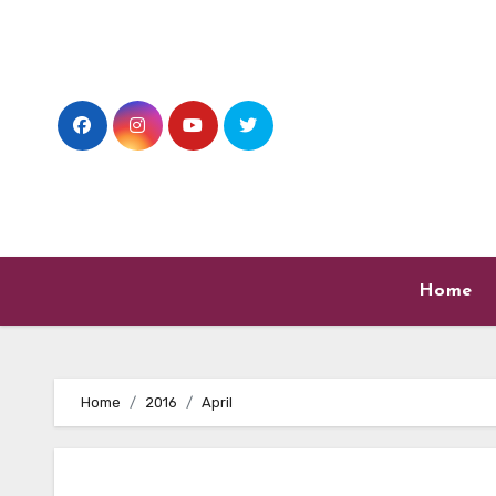
Skip
to
content
Home
Home
2016
April