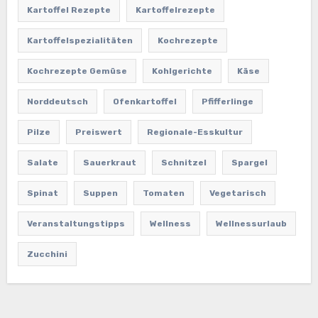
Kartoffel Rezepte
Kartoffelrezepte
Kartoffelspezialitäten
Kochrezepte
Kochrezepte Gemüse
Kohlgerichte
Käse
Norddeutsch
Ofenkartoffel
Pfifferlinge
Pilze
Preiswert
Regionale-Esskultur
Salate
Sauerkraut
Schnitzel
Spargel
Spinat
Suppen
Tomaten
Vegetarisch
Veranstaltungstipps
Wellness
Wellnessurlaub
Zucchini