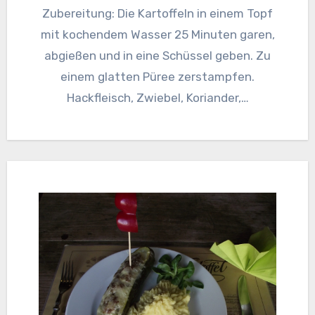
Zubereitung: Die Kartoffeln in einem Topf
mit kochendem Wasser 25 Minuten garen,
abgießen und in eine Schüssel geben. Zu
einem glatten Püree zerstampfen.
Hackfleisch, Zwiebel, Koriander,…