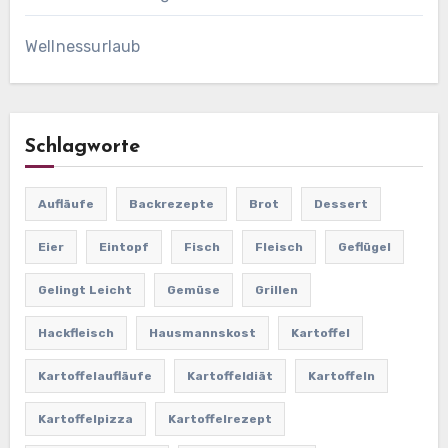
Wellnessurlaub
Schlagworte
Aufläufe
Backrezepte
Brot
Dessert
Eier
Eintopf
Fisch
Fleisch
Geflügel
Gelingt Leicht
Gemüse
Grillen
Hackfleisch
Hausmannskost
Kartoffel
Kartoffelaufläufe
Kartoffeldiät
Kartoffeln
Kartoffelpizza
Kartoffelrezept