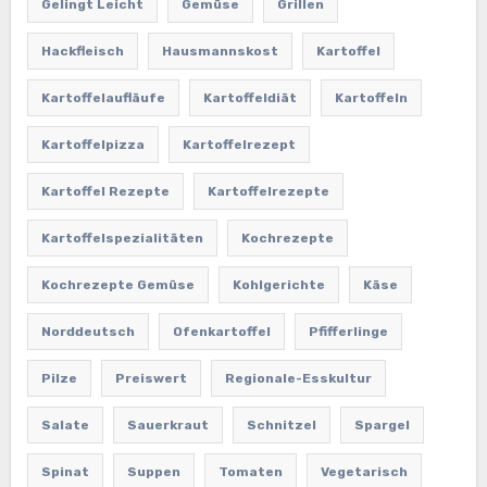
Gelingt Leicht
Gemüse
Grillen
Hackfleisch
Hausmannskost
Kartoffel
Kartoffelaufläufe
Kartoffeldiät
Kartoffeln
Kartoffelpizza
Kartoffelrezept
Kartoffel Rezepte
Kartoffelrezepte
Kartoffelspezialitäten
Kochrezepte
Kochrezepte Gemüse
Kohlgerichte
Käse
Norddeutsch
Ofenkartoffel
Pfifferlinge
Pilze
Preiswert
Regionale-Esskultur
Salate
Sauerkraut
Schnitzel
Spargel
Spinat
Suppen
Tomaten
Vegetarisch