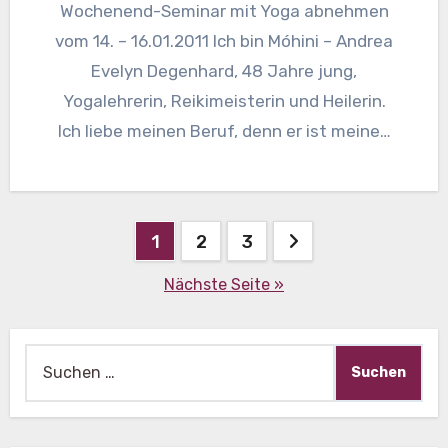
Wochenend-Seminar mit Yoga abnehmen
vom 14. – 16.01.2011 Ich bin Móhini – Andrea
Evelyn Degenhard, 48 Jahre jung,
Yogalehrerin, Reikimeisterin und Heilerin.
Ich liebe meinen Beruf, denn er ist meine…
Beitragsnavigation
1
2
3
Nächste Seite »
Suche
nach: