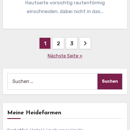
Hautseite vorsichtig rautenförmig
einschneiden, dabei nicht in das…
Beitragsnavigation
1
2
3
Nächste Seite »
Suche
nach:
Meine Heidefarmen