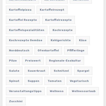
Kartoffelpizza
Kartoffelrezept
Kartoffel Rezepte
Kartoffelrezepte
Kartoffelspezialitäten
Kochrezepte
Kochrezepte Gemüse
Kohlgerichte
Käse
Norddeutsch
Ofenkartoffel
Pfifferlinge
Pilze
Preiswert
Regionale-Esskultur
Salate
Sauerkraut
Schnitzel
Spargel
Spinat
Suppen
Tomaten
Vegetarisch
Veranstaltungstipps
Wellness
Wellnessurlaub
Zucchini