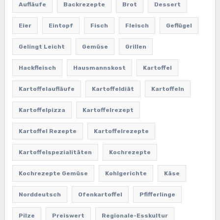
Aufläufe
Backrezepte
Brot
Dessert
Eier
Eintopf
Fisch
Fleisch
Geflügel
Gelingt Leicht
Gemüse
Grillen
Hackfleisch
Hausmannskost
Kartoffel
Kartoffelaufläufe
Kartoffeldiät
Kartoffeln
Kartoffelpizza
Kartoffelrezept
Kartoffel Rezepte
Kartoffelrezepte
Kartoffelspezialitäten
Kochrezepte
Kochrezepte Gemüse
Kohlgerichte
Käse
Norddeutsch
Ofenkartoffel
Pfifferlinge
Pilze
Preiswert
Regionale-Esskultur