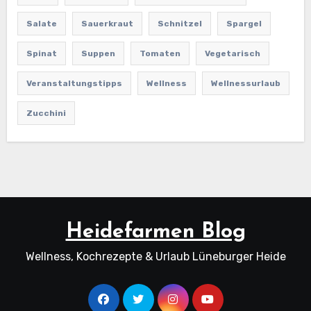
Salate
Sauerkraut
Schnitzel
Spargel
Spinat
Suppen
Tomaten
Vegetarisch
Veranstaltungstipps
Wellness
Wellnessurlaub
Zucchini
Heidefarmen Blog
Wellness, Kochrezepte & Urlaub Lüneburger Heide