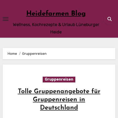
Skip
to
Heidefarmen Blog
content
Wellness, Kochrezepte & Urlaub Lüneburger
Heide
Home
Gruppenreisen
Gruppenreisen
Tolle Gruppenangebote für
Gruppenreisen in
Deutschland