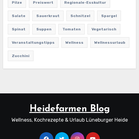
Pilze
Preiswert
Regionale-Esskultur
Salate
Sauerkraut
Schnitzel
Spargel
Spinat
Suppen
Tomaten
Vegetarisch
Veranstaltungstipps
Wellness
Wellnessurlaub
Zucchini
Heidefarmen Blog
Wellness, Kochrezepte & Urlaub Lüneburger Heide