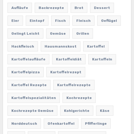
Aufläufe
Backrezepte
Brot
Dessert
Eier
Eintopf
Fisch
Fleisch
Geflügel
Gelingt Leicht
Gemüse
Grillen
Hackfleisch
Hausmannskost
Kartoffel
Kartoffelaufläufe
Kartoffeldiät
Kartoffeln
Kartoffelpizza
Kartoffelrezept
Kartoffel Rezepte
Kartoffelrezepte
Kartoffelspezialitäten
Kochrezepte
Kochrezepte Gemüse
Kohlgerichte
Käse
Norddeutsch
Ofenkartoffel
Pfifferlinge