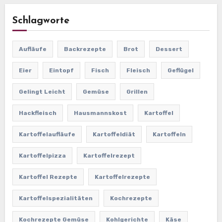
Schlagworte
Aufläufe
Backrezepte
Brot
Dessert
Eier
Eintopf
Fisch
Fleisch
Geflügel
Gelingt Leicht
Gemüse
Grillen
Hackfleisch
Hausmannskost
Kartoffel
Kartoffelaufläufe
Kartoffeldiät
Kartoffeln
Kartoffelpizza
Kartoffelrezept
Kartoffel Rezepte
Kartoffelrezepte
Kartoffelspezialitäten
Kochrezepte
Kochrezepte Gemüse
Kohlgerichte
Käse