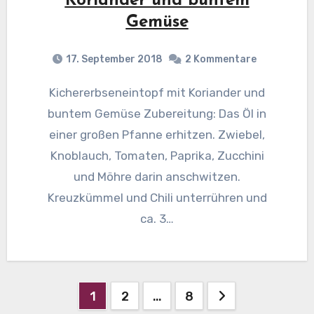
Koriander und buntem
Gemüse
17. September 2018
2 Kommentare
Kichererbseneintopf mit Koriander und
buntem Gemüse Zubereitung: Das Öl in
einer großen Pfanne erhitzen. Zwiebel,
Knoblauch, Tomaten, Paprika, Zucchini
und Möhre darin anschwitzen.
Kreuzkümmel und Chili unterrühren und
ca. 3…
Beitragsnavigation
1
2
…
8