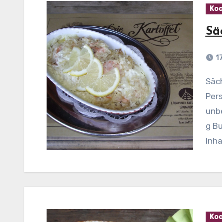
Koc
Sä
1
Sächsisches Lachsgratin mit Wein Zutaten (für 4
Pers
unbe
g B
Inha
Koc