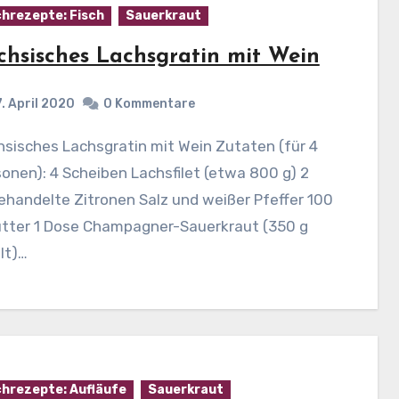
hrezepte: Fisch
Sauerkraut
chsisches Lachsgratin mit Wein
7. April 2020
0 Kommentare
onen): 4 Scheiben Lachsfilet (etwa 800 g) 2
handelte Zitronen Salz und weißer Pfeffer 100
utter 1 Dose Champagner-Sauerkraut (350 g
lt)…
hrezepte: Aufläufe
Sauerkraut