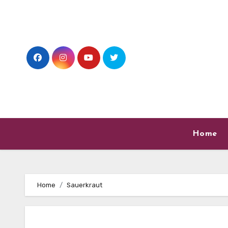
Skip
to
content
Home
Home
Sauerkraut