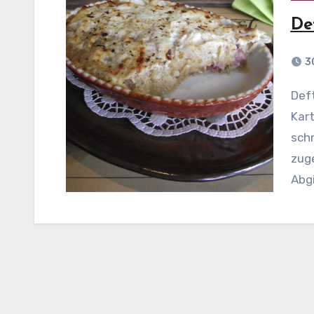
De
3
Deftiges Sauerkrautgratin Zubereitung: Die
Kart
sch
zuge
Abg