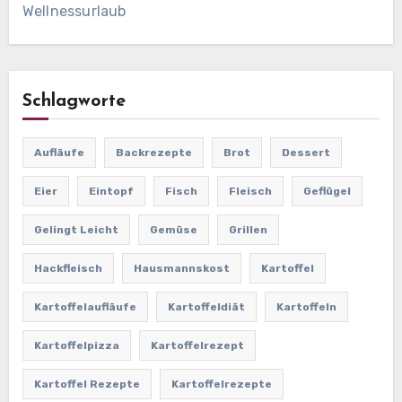
Wellnessurlaub
Schlagworte
Aufläufe
Backrezepte
Brot
Dessert
Eier
Eintopf
Fisch
Fleisch
Geflügel
Gelingt Leicht
Gemüse
Grillen
Hackfleisch
Hausmannskost
Kartoffel
Kartoffelaufläufe
Kartoffeldiät
Kartoffeln
Kartoffelpizza
Kartoffelrezept
Kartoffel Rezepte
Kartoffelrezepte