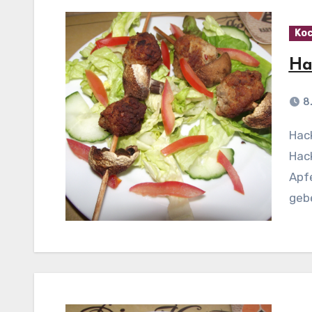
Koc
Ha
8
Hackbällchen-Spieße mit Salbei Zubereitung:
Hack
Apfe
geb