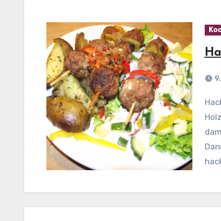
Koc
Ha
9
Hackspieße vom Grill Zubereitung: Zunächst die
Hol
dami
Dan
hac