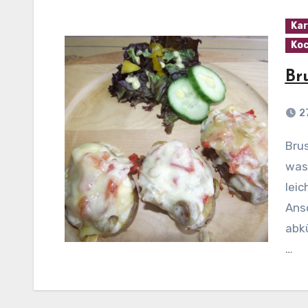
Kar
Koc
Br
2
Bruschetta-Kartoffeln Zubereitung: Kartoffeln
wasc
lei
Ans
abkü
…