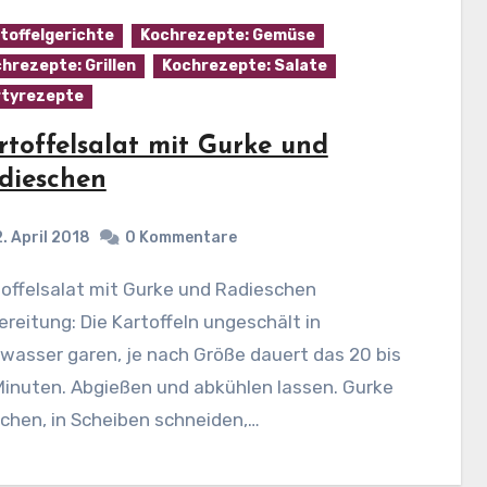
toffelgerichte
Kochrezepte: Gemüse
hrezepte: Grillen
Kochrezepte: Salate
tyrezepte
rtoffelsalat mit Gurke und
dieschen
2. April 2018
0 Kommentare
reitung: Die Kartoffeln ungeschält in
wasser garen, je nach Größe dauert das 20 bis
Minuten. Abgießen und abkühlen lassen. Gurke
chen, in Scheiben schneiden,…