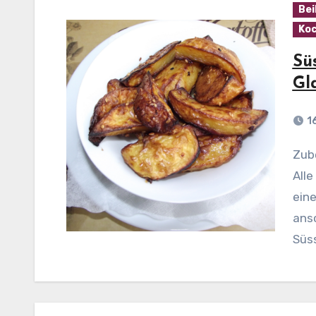
Bei
Koc
Sü
Gl
1
Zubereitung: Den Backofen auf 200°C vorheizen.
Alle
eine
ans
Süss