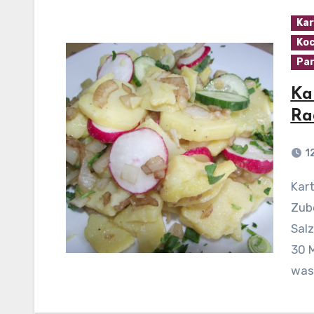
Kar
Koc
Par
Ka
Ra
1
Kartoffelsalat mit Gurke und Radieschen
Zube
Salz
30 
was