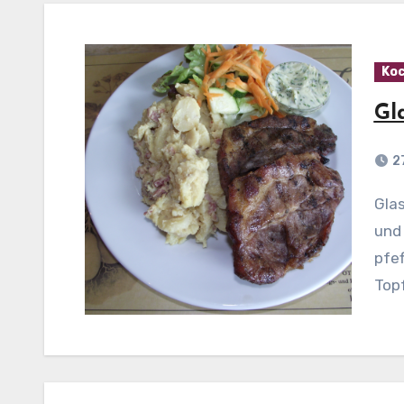
Koc
Gl
2
Glasierte Koteletts Zubereitung: Den Grill vorheizen
und 
pfef
Top