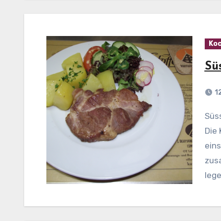
Koc
Sü
1
Süsse Knoblauch-Schweinekoteletts Zubereitung:
Die 
eins
zusa
lege