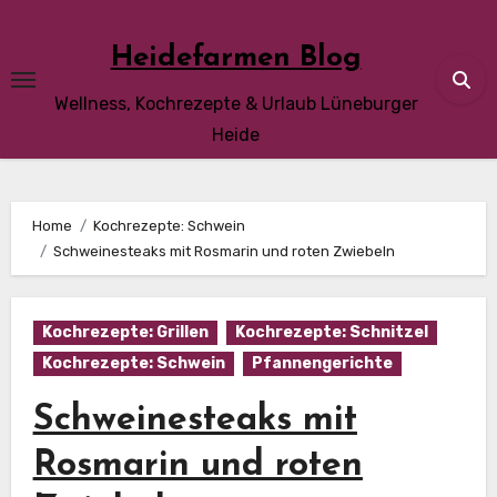
Skip
to
Heidefarmen Blog
content
Wellness, Kochrezepte & Urlaub Lüneburger
Heide
Home
Kochrezepte: Schwein
Schweinesteaks mit Rosmarin und roten Zwiebeln
Kochrezepte: Grillen
Kochrezepte: Schnitzel
Kochrezepte: Schwein
Pfannengerichte
Schweinesteaks mit
Rosmarin und roten