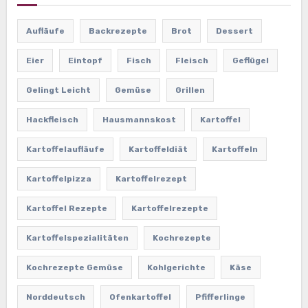
Aufläufe
Backrezepte
Brot
Dessert
Eier
Eintopf
Fisch
Fleisch
Geflügel
Gelingt Leicht
Gemüse
Grillen
Hackfleisch
Hausmannskost
Kartoffel
Kartoffelaufläufe
Kartoffeldiät
Kartoffeln
Kartoffelpizza
Kartoffelrezept
Kartoffel Rezepte
Kartoffelrezepte
Kartoffelspezialitäten
Kochrezepte
Kochrezepte Gemüse
Kohlgerichte
Käse
Norddeutsch
Ofenkartoffel
Pfifferlinge