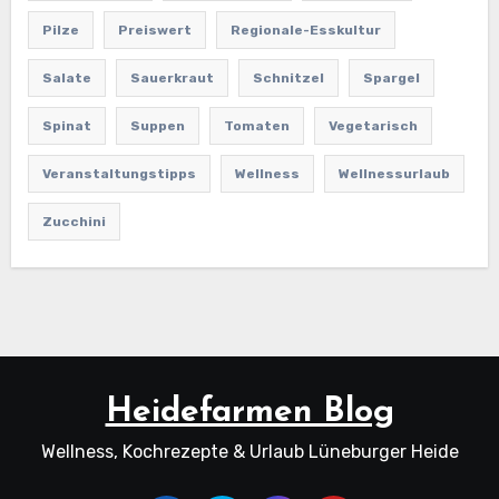
Pilze
Preiswert
Regionale-Esskultur
Salate
Sauerkraut
Schnitzel
Spargel
Spinat
Suppen
Tomaten
Vegetarisch
Veranstaltungstipps
Wellness
Wellnessurlaub
Zucchini
Heidefarmen Blog
Wellness, Kochrezepte & Urlaub Lüneburger Heide