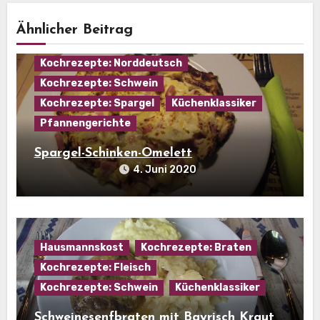
Hausmannskost
Kochrezepte: Eier
Ähnlicher Beitrag
Kochrezepte: Fleisch
Kochrezepte: Norddeutsch
Kochrezepte: Schwein
Kochrezepte: Spargel
Küchenklassiker
Pfannengerichte
Spargel-Schinken-Omelett
4. Juni 2020
Hausmannskost
Kochrezepte: Braten
Kochrezepte: Fleisch
Kochrezepte: Schwein
Küchenklassiker
Schweinesenfbraten mit Bayrisch Kraut