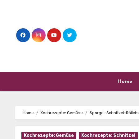
Skip
to
content
Home
Home
Kochrezepte: Gemüse
Spargel-Schnitzel-Röllch
Kochrezepte: Gemüse
Kochrezepte: Schnitzel