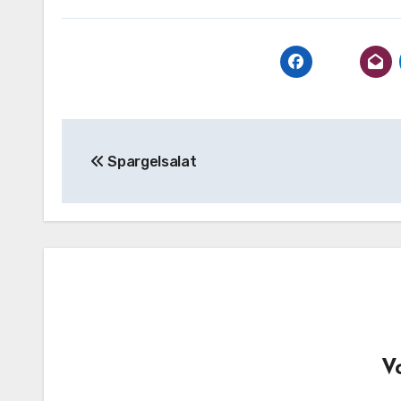
Beitragsnavigation
Spargelsalat
V