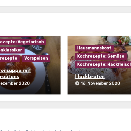
mannskost
ezepte: Gemüse
ezepte: Käse
ezepte: Suppen
ezepte: Vegetarisch
Hausmannskost
nklassiker
Kochrezepte: Gemüse
rezepte
Vorspeisen
Kochrezepte: Hackfleisc
ensuppe mit
roûtons
Hackbraten
 Dezember 2020
16. November 2020