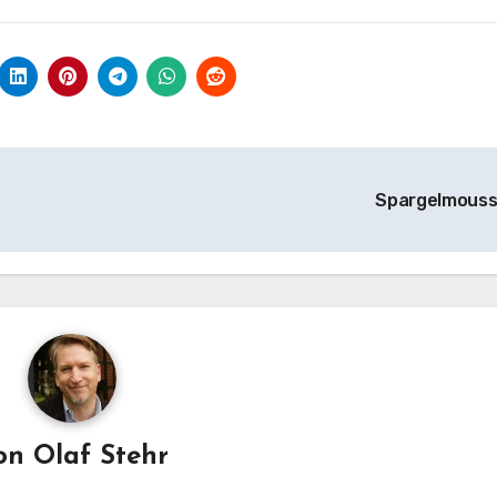
Spargelmous
on
Olaf Stehr