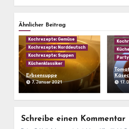
Haus
Kochr
Eintopf
Hausmannskost
Ähnlicher Beitrag
Kochr
Kochrezepte: Fleisch
Kochr
Kochrezepte: Gemüse
Kochr
Kochrezepte: Norddeutsch
Küche
Kochrezepte: Suppen
Party
Küchenklassiker
Tomat
Erbsensuppe
Käsec
7. Januar 2021
17.
Schreibe einen Kommentar