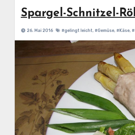
Spargel-Schnitzel-Rö
26. Mai 2016
#gelingt leicht
,
#Gemüse
,
#Käse
,
#