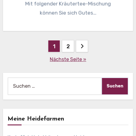
Mit folgender Kräutertee-Mischung
können Sie sich Gutes…
Beitragsnavigation
1
2
Nächste Seite »
Suche
nach:
Meine Heidefarmen