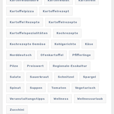
Kartoffelaufläufe
Kartoffeldiät
Kartoffeln
Kartoffelpizza
Kartoffelrezept
Kartoffel Rezepte
Kartoffelrezepte
Kartoffelspezialitäten
Kochrezepte
Kochrezepte Gemüse
Kohlgerichte
Käse
Norddeutsch
Ofenkartoffel
Pfifferlinge
Pilze
Preiswert
Regionale-Esskultur
Salate
Sauerkraut
Schnitzel
Spargel
Spinat
Suppen
Tomaten
Vegetarisch
Veranstaltungstipps
Wellness
Wellnessurlaub
Zucchini