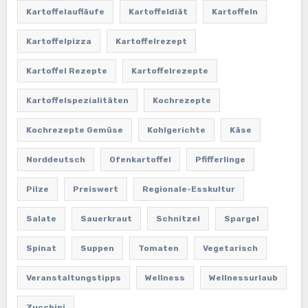
Kartoffelaufläufe
Kartoffeldiät
Kartoffeln
Kartoffelpizza
Kartoffelrezept
Kartoffel Rezepte
Kartoffelrezepte
Kartoffelspezialitäten
Kochrezepte
Kochrezepte Gemüse
Kohlgerichte
Käse
Norddeutsch
Ofenkartoffel
Pfifferlinge
Pilze
Preiswert
Regionale-Esskultur
Salate
Sauerkraut
Schnitzel
Spargel
Spinat
Suppen
Tomaten
Vegetarisch
Veranstaltungstipps
Wellness
Wellnessurlaub
Zucchini