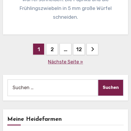
Frühlingszwiebeln in 5 mm große Würfel
schneiden.
Beitragsnavigation
1
2
…
12
Nächste Seite »
Suche
nach:
Meine Heidefarmen