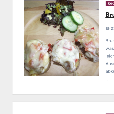
Koc
Br
2
Bruschetta-Kartoffeln Zubereitung: Kartoffeln
wasc
lei
Ans
abkü
…