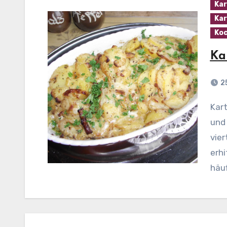
Kar
Kar
Koc
Ka
2
Kartoffel-Zwiebel-Auflauf Zubereitung: Zwiebeln
und 
vier
erhi
häu