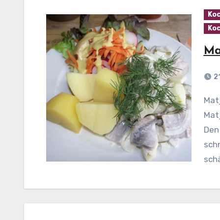
Koc
Koc
Ma
2
Matjes nach Hausfrauenart Zubereitung: Den
Matj
Den 
schn
sch