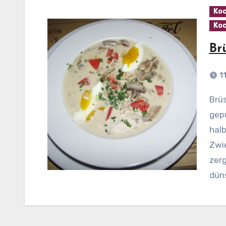
Koc
Koc
Br
1
Brüsseler Champignonsuppe Zubereitung: Die
gep
halb
Zwie
zerg
dün