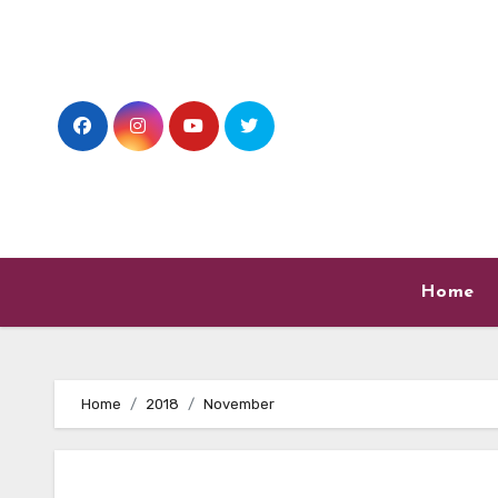
Skip
to
content
Home
Home
2018
November