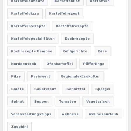
Kartoffelaufläufe
Kartoffeldiät
Kartoffeln
Kartoffelpizza
Kartoffelrezept
Kartoffel Rezepte
Kartoffelrezepte
Kartoffelspezialitäten
Kochrezepte
Kochrezepte Gemüse
Kohlgerichte
Käse
Norddeutsch
Ofenkartoffel
Pfifferlinge
Pilze
Preiswert
Regionale-Esskultur
Salate
Sauerkraut
Schnitzel
Spargel
Spinat
Suppen
Tomaten
Vegetarisch
Veranstaltungstipps
Wellness
Wellnessurlaub
Zucchini