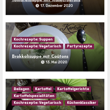
Tomatensuppe mit Käsecroûtons
17. Dezember 2020
Kochrezepte: Suppen
Kochrezepte: Vegetarisch
Partyrezepte
Brokkolisuppe mit Coûtons
13. Mai 2020
Beilagen
Kartoffel
Kartoffelgerichte
Kartoffelspezialitäten
Kochrezepte: Vegetarisch
Küchenklassiker