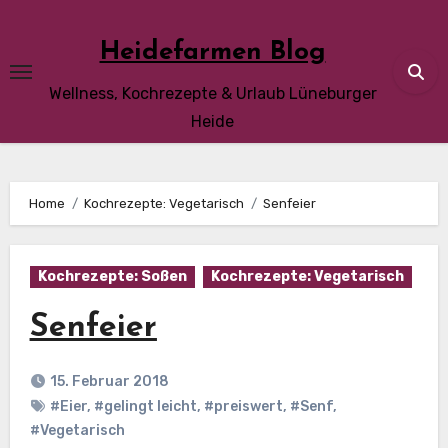
Skip
to
Heidefarmen Blog
content
Wellness, Kochrezepte & Urlaub Lüneburger
Heide
Home
Kochrezepte: Vegetarisch
Senfeier
Kochrezepte: Soßen
Kochrezepte: Vegetarisch
Senfeier
15. Februar 2018
#Eier
,
#gelingt leicht
,
#preiswert
,
#Senf
,
#Vegetarisch