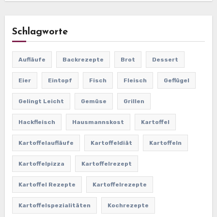
Schlagworte
Aufläufe
Backrezepte
Brot
Dessert
Eier
Eintopf
Fisch
Fleisch
Geflügel
Gelingt Leicht
Gemüse
Grillen
Hackfleisch
Hausmannskost
Kartoffel
Kartoffelaufläufe
Kartoffeldiät
Kartoffeln
Kartoffelpizza
Kartoffelrezept
Kartoffel Rezepte
Kartoffelrezepte
Kartoffelspezialitäten
Kochrezepte