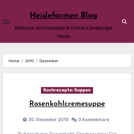
Skip
to
Heidefarmen Blog
content
Wellness, Kochrezepte & Urlaub Lüneburger
Heide
Home
2010
Dezember
Kochrezepte: Suppen
Rosenkohlcremesuppe
30. Dezember 2010
0 Kommentare