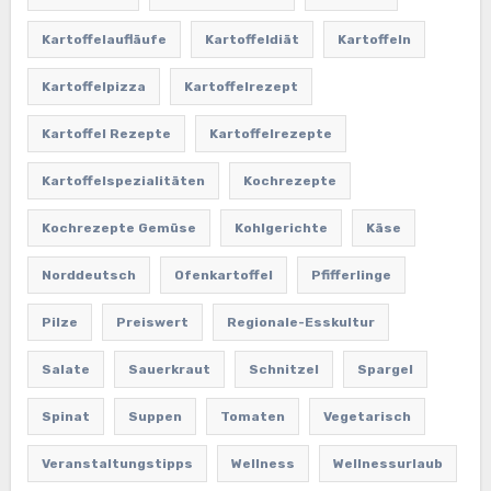
Kartoffelaufläufe
Kartoffeldiät
Kartoffeln
Kartoffelpizza
Kartoffelrezept
Kartoffel Rezepte
Kartoffelrezepte
Kartoffelspezialitäten
Kochrezepte
Kochrezepte Gemüse
Kohlgerichte
Käse
Norddeutsch
Ofenkartoffel
Pfifferlinge
Pilze
Preiswert
Regionale-Esskultur
Salate
Sauerkraut
Schnitzel
Spargel
Spinat
Suppen
Tomaten
Vegetarisch
Veranstaltungstipps
Wellness
Wellnessurlaub