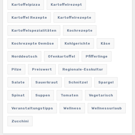
Kartoffelpizza
Kartoffelrezept
Kartoffel Rezepte
Kartoffelrezepte
Kartoffelspezialitäten
Kochrezepte
Kochrezepte Gemüse
Kohlgerichte
Käse
Norddeutsch
Ofenkartoffel
Pfifferlinge
Pilze
Preiswert
Regionale-Esskultur
Salate
Sauerkraut
Schnitzel
Spargel
Spinat
Suppen
Tomaten
Vegetarisch
Veranstaltungstipps
Wellness
Wellnessurlaub
Zucchini