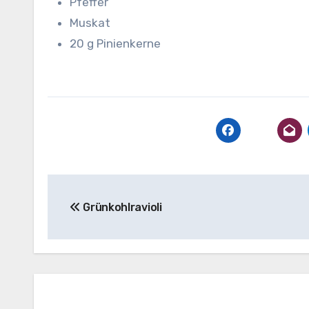
Pfeffer
Muskat
20 g Pinienkerne
Beitragsnavigation
Grünkohlravioli