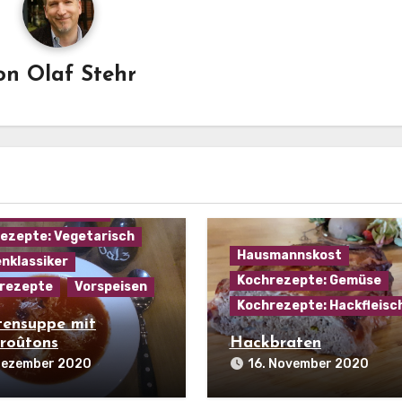
on
Olaf Stehr
mannskost
ezepte: Gemüse
ezepte: Käse
ezepte: Suppen
ezepte: Vegetarisch
Hausmannskost
nklassiker
Kochrezepte: Gemüse
rezepte
Vorspeisen
Kochrezepte: Hackfleisc
ensuppe mit
roûtons
Hackbraten
 Dezember 2020
16. November 2020