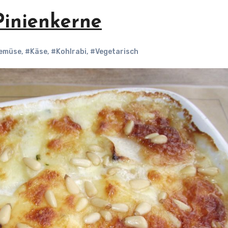
Pinienkerne
emüse
,
#Käse
,
#Kohlrabi
,
#Vegetarisch