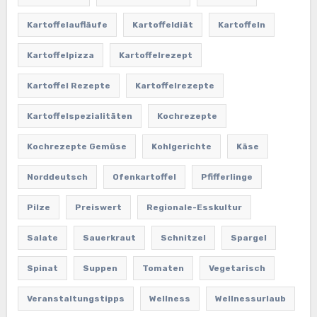
Kartoffelaufläufe
Kartoffeldiät
Kartoffeln
Kartoffelpizza
Kartoffelrezept
Kartoffel Rezepte
Kartoffelrezepte
Kartoffelspezialitäten
Kochrezepte
Kochrezepte Gemüse
Kohlgerichte
Käse
Norddeutsch
Ofenkartoffel
Pfifferlinge
Pilze
Preiswert
Regionale-Esskultur
Salate
Sauerkraut
Schnitzel
Spargel
Spinat
Suppen
Tomaten
Vegetarisch
Veranstaltungstipps
Wellness
Wellnessurlaub