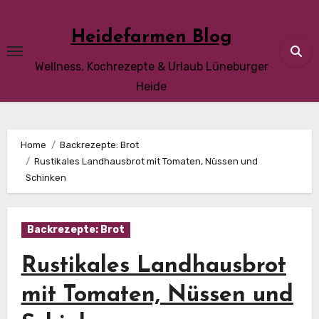
Skip
to
Heidefarmen Blog
content
Wellness, Kochrezepte & Urlaub Lüneburger
Heide
Home
Backrezepte: Brot
Rustikales Landhausbrot mit Tomaten, Nüssen und
Schinken
Backrezepte: Brot
Rustikales Landhausbrot
mit Tomaten, Nüssen und