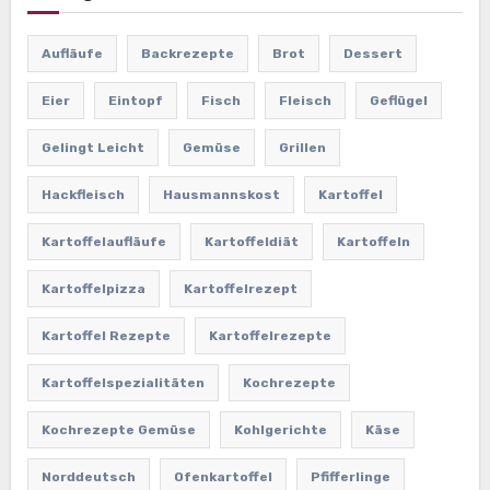
Aufläufe
Backrezepte
Brot
Dessert
Eier
Eintopf
Fisch
Fleisch
Geflügel
Gelingt Leicht
Gemüse
Grillen
Hackfleisch
Hausmannskost
Kartoffel
Kartoffelaufläufe
Kartoffeldiät
Kartoffeln
Kartoffelpizza
Kartoffelrezept
Kartoffel Rezepte
Kartoffelrezepte
Kartoffelspezialitäten
Kochrezepte
Kochrezepte Gemüse
Kohlgerichte
Käse
Norddeutsch
Ofenkartoffel
Pfifferlinge