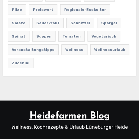
Pilze
Preiswert
Regionale-Esskultur
Salate
Sauerkraut
Schnitzel
Spargel
Spinat
Suppen
Tomaten
Vegetarisch
Veranstaltungstipps
Wellness
Wellnessurlaub
Zucchini
Heidefarmen Blog
Wellness, Kochrezepte & Urlaub Lüneburger Heide