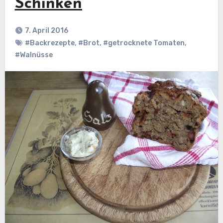
Schinken
7. April 2016
#Backrezepte
,
#Brot
,
#getrocknete Tomaten
,
#Walnüsse