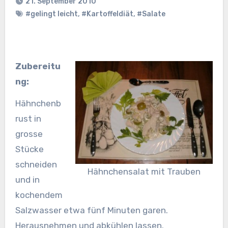
21. September 2010
#gelingt leicht
,
#Kartoffeldiät
,
#Salate
Zubereitu
ng:
Hähnchenb
rust in
grosse
Stücke
schneiden
Hähnchensalat mit Trauben
und in
kochendem
Salzwasser etwa fünf Minuten garen.
Herausnehmen und abkühlen lassen.