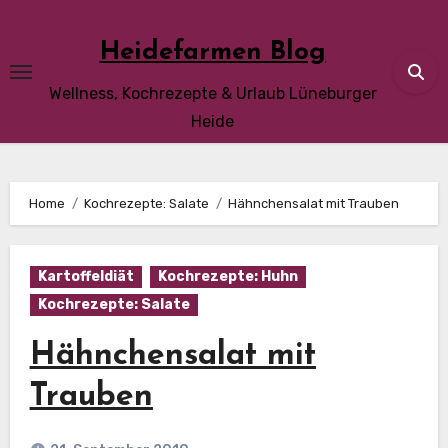
Skip
to
Heidefarmen Blog
content
Wellness, Kochrezepte & Urlaub Lüneburger
Heide
Home
Kochrezepte: Salate
Hähnchensalat mit Trauben
Kartoffeldiät
Kochrezepte: Huhn
Kochrezepte: Salate
Hähnchensalat mit
Trauben