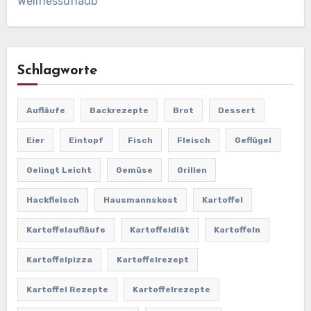
Wellnessurlaub
Schlagworte
Aufläufe
Backrezepte
Brot
Dessert
Eier
Eintopf
Fisch
Fleisch
Geflügel
Gelingt Leicht
Gemüse
Grillen
Hackfleisch
Hausmannskost
Kartoffel
Kartoffelaufläufe
Kartoffeldiät
Kartoffeln
Kartoffelpizza
Kartoffelrezept
Kartoffel Rezepte
Kartoffelrezepte