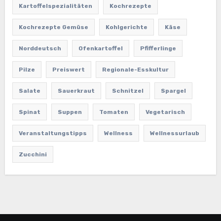
Kartoffelspezialitäten
Kochrezepte
Kochrezepte Gemüse
Kohlgerichte
Käse
Norddeutsch
Ofenkartoffel
Pfifferlinge
Pilze
Preiswert
Regionale-Esskultur
Salate
Sauerkraut
Schnitzel
Spargel
Spinat
Suppen
Tomaten
Vegetarisch
Veranstaltungstipps
Wellness
Wellnessurlaub
Zucchini