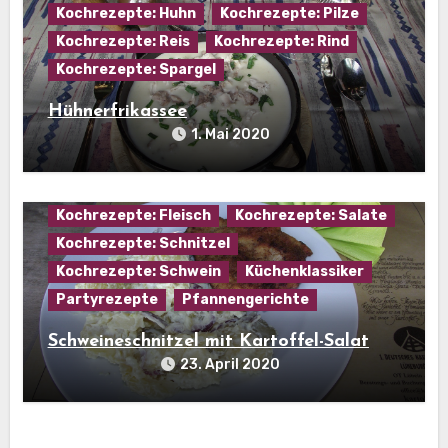
Kochrezepte: Huhn
Kochrezepte: Pilze
Kochrezepte: Reis
Kochrezepte: Rind
Kochrezepte: Spargel
Hühnerfrikassee
1. Mai 2020
Hausmannskost
Kartoffel
Kartoffelgerichte
Kartoffelspezialitäten
Kochrezepte: Fleisch
Kochrezepte: Salate
Kochrezepte: Schnitzel
Kochrezepte: Schwein
Küchenklassiker
Partyrezepte
Pfannengerichte
Schweineschnitzel mit Kartoffel-Salat
23. April 2020