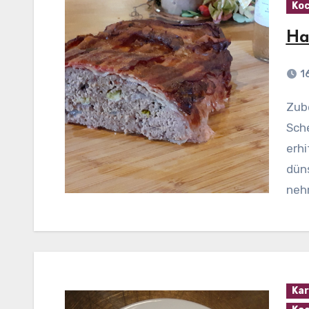
Koc
Ha
1
Zubereitung: Zwiebeln und Knoblauch pellen und in
Sche
erhi
düns
neh
Kar