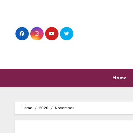
Skip
to
content
Home
Home
2020
November