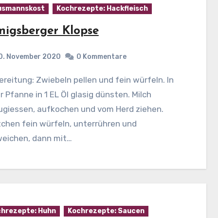
usmannskost
Kochrezepte: Hackfleisch
nigsberger Klopse
0. November 2020
0 Kommentare
r Pfanne in 1 EL Öl glasig dünsten. Milch
ugiessen, aufkochen und vom Herd ziehen.
chen fein würfeln, unterrühren und
weichen, dann mit…
hrezepte: Huhn
Kochrezepte: Saucen