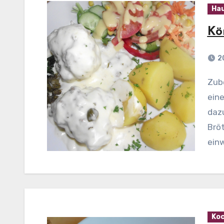
Ha
Kö
2
Zubereitung: Zwiebeln pellen und fein würfeln. In
eine
daz
Bröt
ein
Koc