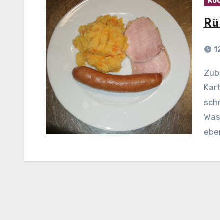
Koc
Rü
1
Zubereitung: Die Steckrüben, Möhren und
Kart
schn
Was
eben