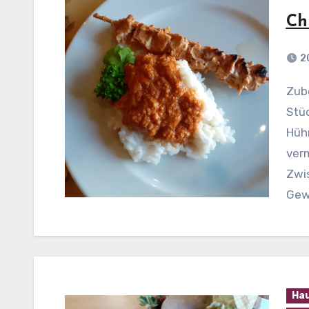
Ch
2
Zubereitung: Hühnerbrüste in mundgerechte
Stüc
Hüh
verm
Zwis
Gew
Ha