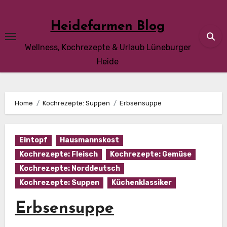
Skip
to
Heidefarmen Blog
content
Wellness, Kochrezepte & Urlaub Lüneburger
Heide
Home
Kochrezepte: Suppen
Erbsensuppe
Eintopf
Hausmannskost
Kochrezepte: Fleisch
Kochrezepte: Gemüse
Kochrezepte: Norddeutsch
Kochrezepte: Suppen
Küchenklassiker
Erbsensuppe