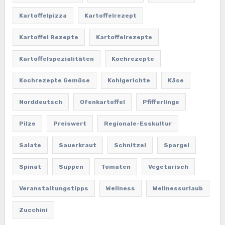
Kartoffelpizza
Kartoffelrezept
Kartoffel Rezepte
Kartoffelrezepte
Kartoffelspezialitäten
Kochrezepte
Kochrezepte Gemüse
Kohlgerichte
Käse
Norddeutsch
Ofenkartoffel
Pfifferlinge
Pilze
Preiswert
Regionale-Esskultur
Salate
Sauerkraut
Schnitzel
Spargel
Spinat
Suppen
Tomaten
Vegetarisch
Veranstaltungstipps
Wellness
Wellnessurlaub
Zucchini