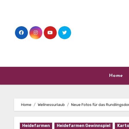
Skip
to
content
Home
Home
Wellnessurlaub
Neue Fotos für das Rundlingsdor
Heidefarmen
Heidefarmen Gewinnspiel
Karto