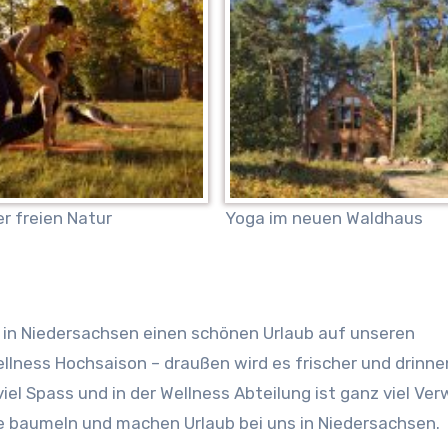
er freien Natur
Yoga im neuen Waldhaus
s in Niedersachsen einen schönen Urlaub auf unseren
Wellness Hochsaison – draußen wird es frischer und drinn
el Spass und in der Wellness Abteilung ist ganz viel Ve
e baumeln und machen Urlaub bei uns in Niedersachsen.