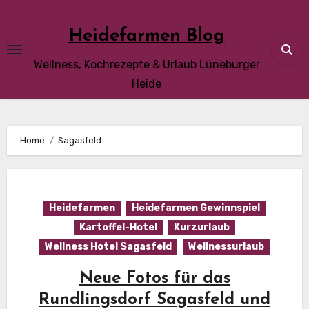
Skip
to
Heidefarmen Blog
content
Wellness, Kochrezepte & Urlaub Lüneburger
Heide
Home
Sagasfeld
Heidefarmen
Heidefarmen Gewinnspiel
Kartoffel-Hotel
Kurzurlaub
Wellness Hotel Sagasfeld
Wellnessurlaub
Neue Fotos für das
Rundlingsdorf Sagasfeld und