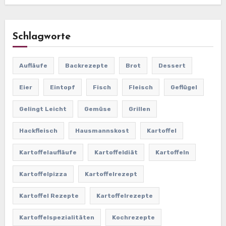
Schlagworte
Aufläufe
Backrezepte
Brot
Dessert
Eier
Eintopf
Fisch
Fleisch
Geflügel
Gelingt Leicht
Gemüse
Grillen
Hackfleisch
Hausmannskost
Kartoffel
Kartoffelaufläufe
Kartoffeldiät
Kartoffeln
Kartoffelpizza
Kartoffelrezept
Kartoffel Rezepte
Kartoffelrezepte
Kartoffelspezialitäten
Kochrezepte