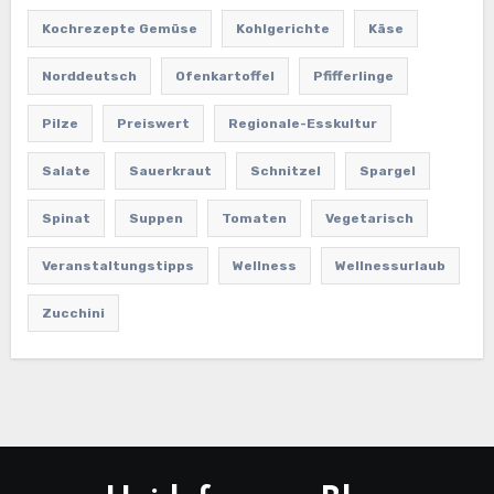
Kochrezepte Gemüse
Kohlgerichte
Käse
Norddeutsch
Ofenkartoffel
Pfifferlinge
Pilze
Preiswert
Regionale-Esskultur
Salate
Sauerkraut
Schnitzel
Spargel
Spinat
Suppen
Tomaten
Vegetarisch
Veranstaltungstipps
Wellness
Wellnessurlaub
Zucchini