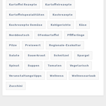
Kartoffel Rezepte
Kartoffelrezepte
Kartoffelspezialitäten
Kochrezepte
Kochrezepte Gemüse
Kohlgerichte
Käse
Norddeutsch
Ofenkartoffel
Pfifferlinge
Pilze
Preiswert
Regionale-Esskultur
Salate
Sauerkraut
Schnitzel
Spargel
Spinat
Suppen
Tomaten
Vegetarisch
Veranstaltungstipps
Wellness
Wellnessurlaub
Zucchini