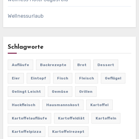
Wellnessurlaub
Schlagworte
Aufläufe
Backrezepte
Brot
Dessert
Eier
Eintopf
Fisch
Fleisch
Geflügel
Gelingt Leicht
Gemüse
Grillen
Hackfleisch
Hausmannskost
Kartoffel
Kartoffelaufläufe
Kartoffeldiät
Kartoffeln
Kartoffelpizza
Kartoffelrezept