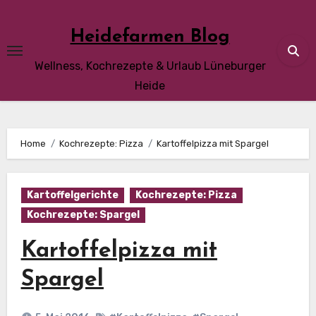
Skip
to
Heidefarmen Blog
content
Wellness, Kochrezepte & Urlaub Lüneburger
Heide
Home
Kochrezepte: Pizza
Kartoffelpizza mit Spargel
Kartoffelgerichte
Kochrezepte: Pizza
Kochrezepte: Spargel
Kartoffelpizza mit
Spargel