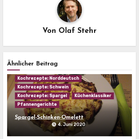
Von
Olaf Stehr
Hausmannskost
Kochrezepte: Eier
Ähnlicher Beitrag
Kochrezepte: Fleisch
Kochrezepte: Norddeutsch
Kochrezepte: Schwein
Kochrezepte: Spargel
Küchenklassiker
Pfannengerichte
Spargel-Schinken-Omelett
4. Juni 2020