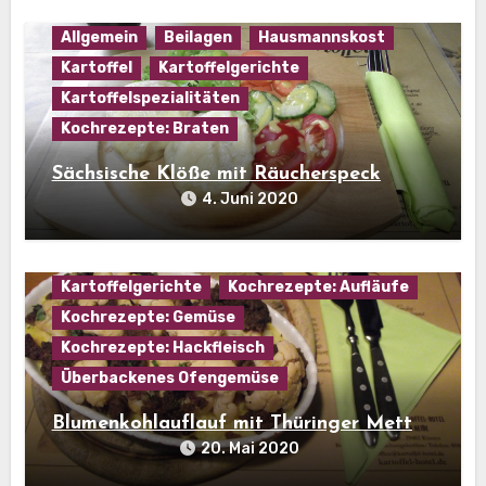
Allgemein
Beilagen
Hausmannskost
Kartoffel
Kartoffelgerichte
Kartoffelspezialitäten
Kochrezepte: Braten
Sächsische Klöße mit Räucherspeck
4. Juni 2020
Hausmannskost
Kartoffel
Kartoffelgerichte
Kochrezepte: Aufläufe
Kochrezepte: Gemüse
Kochrezepte: Hackfleisch
Überbackenes Ofengemüse
Blumenkohlauflauf mit Thüringer Mett
20. Mai 2020