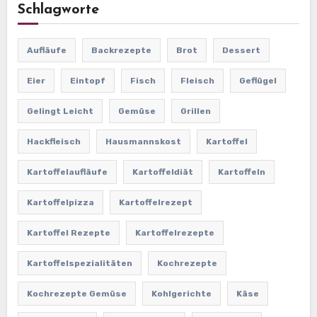
Schlagworte
Aufläufe
Backrezepte
Brot
Dessert
Eier
Eintopf
Fisch
Fleisch
Geflügel
Gelingt Leicht
Gemüse
Grillen
Hackfleisch
Hausmannskost
Kartoffel
Kartoffelaufläufe
Kartoffeldiät
Kartoffeln
Kartoffelpizza
Kartoffelrezept
Kartoffel Rezepte
Kartoffelrezepte
Kartoffelspezialitäten
Kochrezepte
Kochrezepte Gemüse
Kohlgerichte
Käse