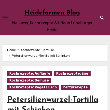
Skip
to
Heidefarmen Blog
content
Wellness, Kochrezepte & Urlaub Lüneburger
Heide
Home
Kochrezepte: Gemüse
Petersilienwurzel-Tortilla mit Schinken
Kochrezepte: Aufläufe
Kochrezepte: Eier
Kochrezepte: Gemüse
Kochrezepte: Vegetarisch
Partyrezepte
Petersilienwurzel-Tortilla