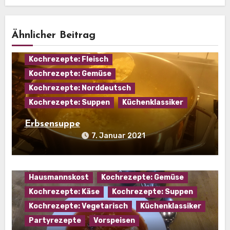
Ähnlicher Beitrag
Eintopf
Hausmannskost
Kochrezepte: Fleisch
Kochrezepte: Gemüse
Kochrezepte: Norddeutsch
Kochrezepte: Suppen
Küchenklassiker
Erbsensuppe
7. Januar 2021
Hausmannskost
Kochrezepte: Gemüse
Kochrezepte: Käse
Kochrezepte: Suppen
Kochrezepte: Vegetarisch
Küchenklassiker
Partyrezepte
Vorspeisen