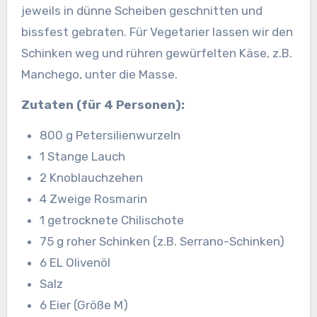
jeweils in dünne Scheiben geschnitten und
bissfest gebraten. Für Vegetarier lassen wir den
Schinken weg und rühren gewürfelten Käse, z.B.
Manchego, unter die Masse.
Zutaten (für 4 Personen):
800 g Petersilienwurzeln
1 Stange Lauch
2 Knoblauchzehen
4 Zweige Rosmarin
1 getrocknete Chilischote
75 g roher Schinken (z.B. Serrano-Schinken)
6 EL Olivenöl
Salz
6 Eier (Größe M)