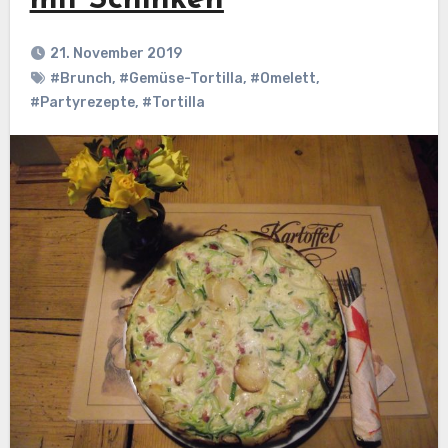
mit Schinken
21. November 2019
#Brunch
,
#Gemüse-Tortilla
,
#Omelett
,
#Partyrezepte
,
#Tortilla