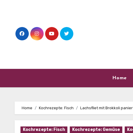
Skip
to
content
Home
Home
Kochrezepte: Fisch
Lachsfilet mit Brokkoli panier
Kochrezepte: Fisch
Kochrezepte: Gemüse
Ko