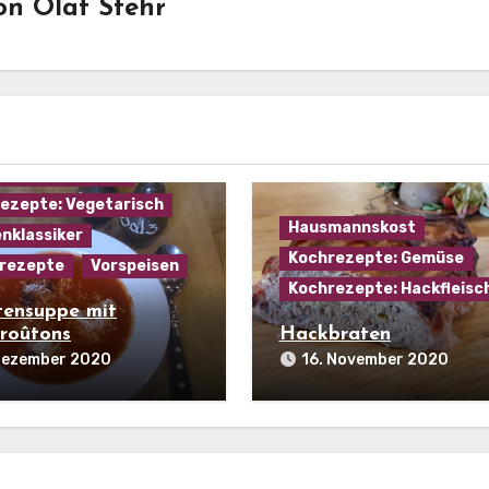
on
Olaf Stehr
mannskost
ezepte: Gemüse
ezepte: Käse
ezepte: Suppen
ezepte: Vegetarisch
Hausmannskost
nklassiker
Kochrezepte: Gemüse
rezepte
Vorspeisen
Kochrezepte: Hackfleisc
ensuppe mit
roûtons
Hackbraten
 Dezember 2020
16. November 2020