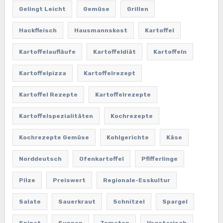
Gelingt Leicht
Gemüse
Grillen
Hackfleisch
Hausmannskost
Kartoffel
Kartoffelaufläufe
Kartoffeldiät
Kartoffeln
Kartoffelpizza
Kartoffelrezept
Kartoffel Rezepte
Kartoffelrezepte
Kartoffelspezialitäten
Kochrezepte
Kochrezepte Gemüse
Kohlgerichte
Käse
Norddeutsch
Ofenkartoffel
Pfifferlinge
Pilze
Preiswert
Regionale-Esskultur
Salate
Sauerkraut
Schnitzel
Spargel
Spinat
Suppen
Tomaten
Vegetarisch