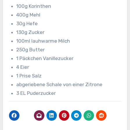
100g Korinthen
400g Mehl
30g Hefe
130g Zucker
100ml lauhwarme Milch
250g Butter
1 Päckchen Vanillezucker
4 Eier
1 Prise Salz
abgeriebene Schale von einer Zitrone
3 EL Puderzucker