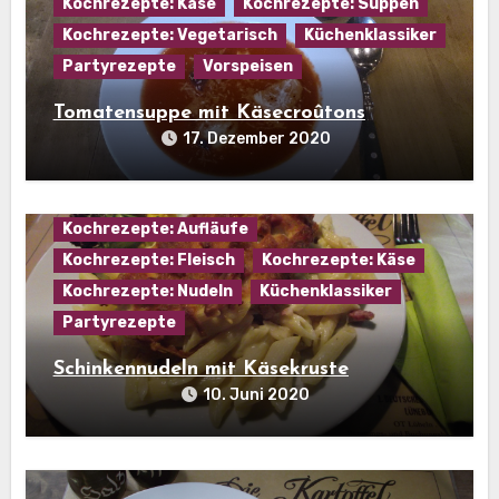
Kochrezepte: Käse
Kochrezepte: Suppen
Kochrezepte: Vegetarisch
Küchenklassiker
Partyrezepte
Vorspeisen
Tomatensuppe mit Käsecroûtons
17. Dezember 2020
Kochrezepte: Aufläufe
Kochrezepte: Fleisch
Kochrezepte: Käse
Kochrezepte: Nudeln
Küchenklassiker
Partyrezepte
Schinkennudeln mit Käsekruste
10. Juni 2020