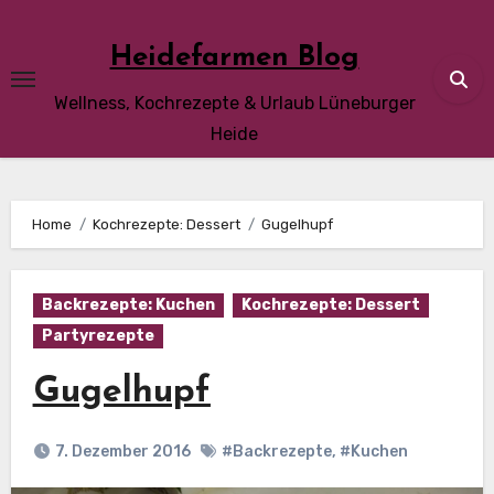
Skip
to
Heidefarmen Blog
content
Wellness, Kochrezepte & Urlaub Lüneburger
Heide
Home
Kochrezepte: Dessert
Gugelhupf
Backrezepte: Kuchen
Kochrezepte: Dessert
Partyrezepte
Gugelhupf
7. Dezember 2016
#Backrezepte
,
#Kuchen