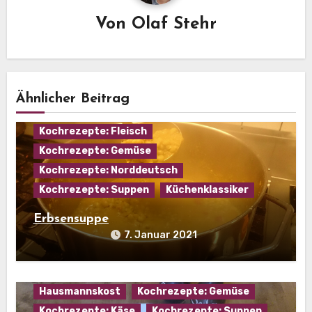
Von
Olaf Stehr
Ähnlicher Beitrag
Eintopf
Hausmannskost
Kochrezepte: Fleisch
Kochrezepte: Gemüse
Kochrezepte: Norddeutsch
Kochrezepte: Suppen
Küchenklassiker
Erbsensuppe
7. Januar 2021
Hausmannskost
Kochrezepte: Gemüse
Kochrezepte: Käse
Kochrezepte: Suppen