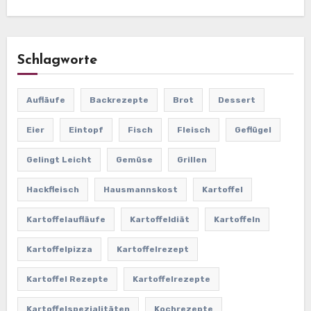
Schlagworte
Aufläufe
Backrezepte
Brot
Dessert
Eier
Eintopf
Fisch
Fleisch
Geflügel
Gelingt Leicht
Gemüse
Grillen
Hackfleisch
Hausmannskost
Kartoffel
Kartoffelaufläufe
Kartoffeldiät
Kartoffeln
Kartoffelpizza
Kartoffelrezept
Kartoffel Rezepte
Kartoffelrezepte
Kartoffelspezialitäten
Kochrezepte