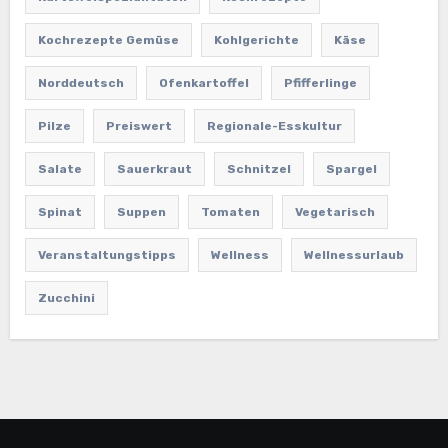
Kochrezepte Gemüse
Kohlgerichte
Käse
Norddeutsch
Ofenkartoffel
Pfifferlinge
Pilze
Preiswert
Regionale-Esskultur
Salate
Sauerkraut
Schnitzel
Spargel
Spinat
Suppen
Tomaten
Vegetarisch
Veranstaltungstipps
Wellness
Wellnessurlaub
Zucchini