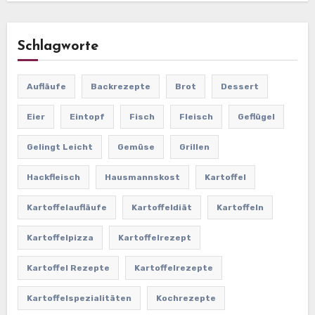
Schlagworte
Aufläufe
Backrezepte
Brot
Dessert
Eier
Eintopf
Fisch
Fleisch
Geflügel
Gelingt Leicht
Gemüse
Grillen
Hackfleisch
Hausmannskost
Kartoffel
Kartoffelaufläufe
Kartoffeldiät
Kartoffeln
Kartoffelpizza
Kartoffelrezept
Kartoffel Rezepte
Kartoffelrezepte
Kartoffelspezialitäten
Kochrezepte