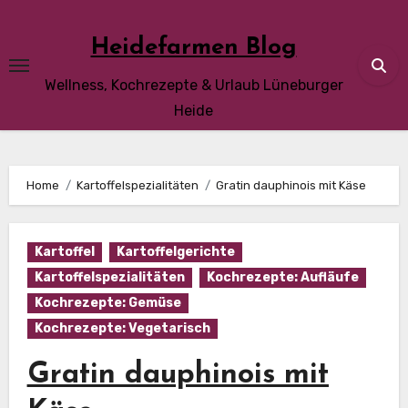
Skip
to
Heidefarmen Blog
content
Wellness, Kochrezepte & Urlaub Lüneburger
Heide
Home
Kartoffelspezialitäten
Gratin dauphinois mit Käse
Kartoffel
Kartoffelgerichte
Kartoffelspezialitäten
Kochrezepte: Aufläufe
Kochrezepte: Gemüse
Kochrezepte: Vegetarisch
Gratin dauphinois mit