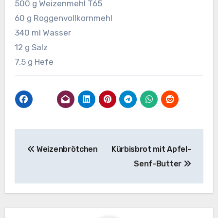
500 g Weizenmehl T65
60 g Roggenvollkornmehl
340 ml Wasser
12 g Salz
7,5 g Hefe
Beitragsnavigation
Weizenbrötchen
Kürbisbrot mit Apfel-
Senf-Butter