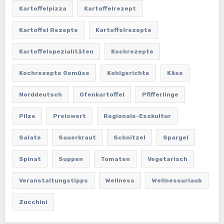
Kartoffelpizza
Kartoffelrezept
Kartoffel Rezepte
Kartoffelrezepte
Kartoffelspezialitäten
Kochrezepte
Kochrezepte Gemüse
Kohlgerichte
Käse
Norddeutsch
Ofenkartoffel
Pfifferlinge
Pilze
Preiswert
Regionale-Esskultur
Salate
Sauerkraut
Schnitzel
Spargel
Spinat
Suppen
Tomaten
Vegetarisch
Veranstaltungstipps
Wellness
Wellnessurlaub
Zucchini