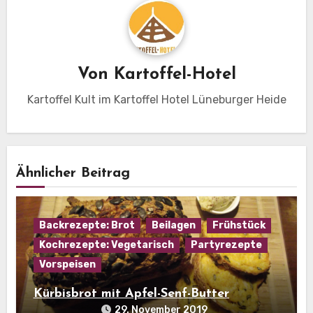
Von
Kartoffel-Hotel
Kartoffel Kult im Kartoffel Hotel Lüneburger Heide
Ähnlicher Beitrag
Backrezepte: Brot
Beilagen
Frühstück
Kochrezepte: Vegetarisch
Partyrezepte
Vorspeisen
Kürbisbrot mit Apfel-Senf-Butter
29. November 2019