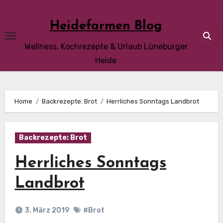
Skip
to
Heidefarmen Blog
content
Wellness, Kochrezepte & Urlaub Lüneburger
Heide
Home
Backrezepte: Brot
Herrliches Sonntags Landbrot
Backrezepte: Brot
Herrliches Sonntags
Landbrot
3. März 2019
#Brot