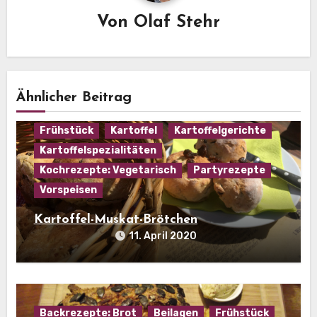
Von
Olaf Stehr
Ähnlicher Beitrag
Backrezepte:Brötchen
Beilagen
Frühstück
Kartoffel
Kartoffelgerichte
Kartoffelspezialitäten
Kochrezepte: Vegetarisch
Partyrezepte
Vorspeisen
Kartoffel-Muskat-Brötchen
11. April 2020
Backrezepte: Brot
Beilagen
Frühstück