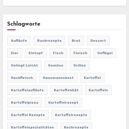
Schlagworte
Aufläufe
Backrezepte
Brot
Dessert
Eier
Eintopf
Fisch
Fleisch
Geflügel
Gelingt Leicht
Gemüse
Grillen
Hackfleisch
Hausmannskost
Kartoffel
Kartoffelaufläufe
Kartoffeldiät
Kartoffeln
Kartoffelpizza
Kartoffelrezept
Kartoffel Rezepte
Kartoffelrezepte
Kartoffelspezialitäten
Kochrezepte