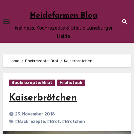
Skip
to
Heidefarmen Blog
content
Wellness, Kochrezepte & Urlaub Lüneburger
Heide
Home
Backrezepte: Brot
Kaiserbrötchen
Backrezepte: Brot
Frühstück
Kaiserbrötchen
29. November 2018
#Backrezepte
,
#Brot
,
#Brötchen