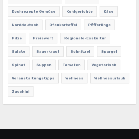
Kochrezepte Gemüse
Kohlgerichte
Käse
Norddeutsch
Ofenkartoffel
Pfifferlinge
Pilze
Preiswert
Regionale-Esskultur
Salate
Sauerkraut
Schnitzel
Spargel
Spinat
Suppen
Tomaten
Vegetarisch
Veranstaltungstipps
Wellness
Wellnessurlaub
Zucchini