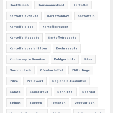
Hackfleisch
Hausmannskost
Kartoffel
Kartoffelaufläufe
Kartoffeldiät
Kartoffeln
Kartoffelpizza
Kartoffelrezept
Kartoffel Rezepte
Kartoffelrezepte
Kartoffelspezialitäten
Kochrezepte
Kochrezepte Gemüse
Kohlgerichte
Käse
Norddeutsch
Ofenkartoffel
Pfifferlinge
Pilze
Preiswert
Regionale-Esskultur
Salate
Sauerkraut
Schnitzel
Spargel
Spinat
Suppen
Tomaten
Vegetarisch