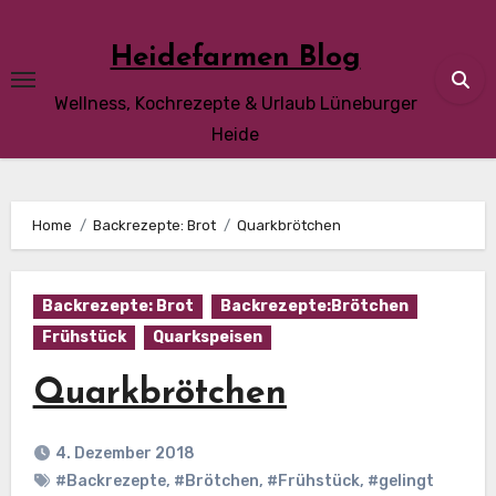
Skip
to
Heidefarmen Blog
content
Wellness, Kochrezepte & Urlaub Lüneburger
Heide
Home
Backrezepte: Brot
Quarkbrötchen
Backrezepte: Brot
Backrezepte:Brötchen
Frühstück
Quarkspeisen
Quarkbrötchen
4. Dezember 2018
#Backrezepte
,
#Brötchen
,
#Frühstück
,
#gelingt