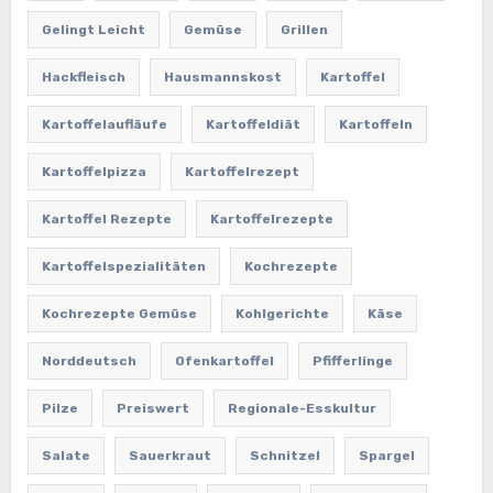
Gelingt Leicht
Gemüse
Grillen
Hackfleisch
Hausmannskost
Kartoffel
Kartoffelaufläufe
Kartoffeldiät
Kartoffeln
Kartoffelpizza
Kartoffelrezept
Kartoffel Rezepte
Kartoffelrezepte
Kartoffelspezialitäten
Kochrezepte
Kochrezepte Gemüse
Kohlgerichte
Käse
Norddeutsch
Ofenkartoffel
Pfifferlinge
Pilze
Preiswert
Regionale-Esskultur
Salate
Sauerkraut
Schnitzel
Spargel