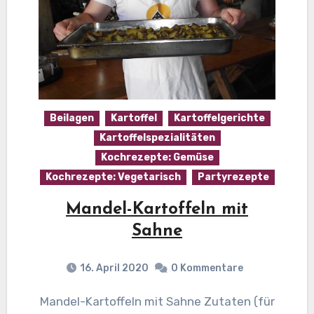
Beilagen
Kartoffel
Kartoffelgerichte
Kartoffelspezialitäten
Kochrezepte: Gemüse
Kochrezepte: Vegetarisch
Partyrezepte
Mandel-Kartoffeln mit
Sahne
16. April 2020
0 Kommentare
Mandel-Kartoffeln mit Sahne Zutaten (für