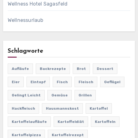
Wellness Hotel Sagasfeld
Wellnessurlaub
Schlagworte
Aufläufe
Backrezepte
Brot
Dessert
Eier
Eintopf
Fisch
Fleisch
Geflügel
Gelingt Leicht
Gemüse
Grillen
Hackfleisch
Hausmannskost
Kartoffel
Kartoffelaufläufe
Kartoffeldiät
Kartoffeln
Kartoffelpizza
Kartoffelrezept