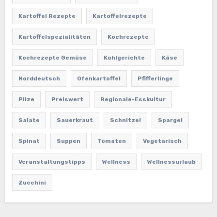
Kartoffel Rezepte
Kartoffelrezepte
Kartoffelspezialitäten
Kochrezepte
Kochrezepte Gemüse
Kohlgerichte
Käse
Norddeutsch
Ofenkartoffel
Pfifferlinge
Pilze
Preiswert
Regionale-Esskultur
Salate
Sauerkraut
Schnitzel
Spargel
Spinat
Suppen
Tomaten
Vegetarisch
Veranstaltungstipps
Wellness
Wellnessurlaub
Zucchini