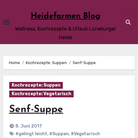
Skip
to
Heidefarmen Blog
content
Wellness, Kochrezepte & Urlaub Lüneburger
Heide
Home
Kochrezepte: Suppen
Senf-Suppe
Kochrezepte: Suppen
Kochrezepte: Vegetarisch
Senf-Suppe
8. Juni 2017
#gelingt leicht
,
#Suppen
,
#Vegetarisch