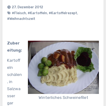
27. Dezember 2012
#Fleisch
,
#Kartoffeln
,
#Kartoffelrezept
,
#Weihnachtszeit
Zuber
eitung:
Kartoff
eln
schälen
, in
Salzwa
sser
Winterliches Schweinefilet
gar