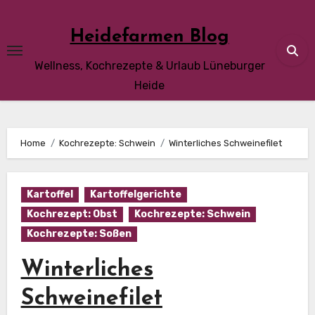
Skip
to
Heidefarmen Blog
content
Wellness, Kochrezepte & Urlaub Lüneburger
Heide
Home
Kochrezepte: Schwein
Winterliches Schweinefilet
Kartoffel
Kartoffelgerichte
Kochrezept: Obst
Kochrezepte: Schwein
Kochrezepte: Soßen
Winterliches
Schweinefilet