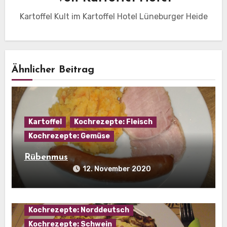
Kartoffel Kult im Kartoffel Hotel Lüneburger Heide
Ähnlicher Beitrag
Kartoffel
Kochrezepte: Fleisch
Kochrezepte: Gemüse
Rübenmus
12. November 2020
Hausmannskost
Kochrezepte: Eier
Kochrezepte: Fleisch
Kochrezepte: Norddeutsch
Kochrezepte: Schwein