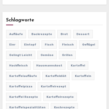
Schlagworte
Aufläufe
Backrezepte
Brot
Dessert
Eier
Eintopf
Fisch
Fleisch
Geflügel
Gelingt Leicht
Gemüse
Grillen
Hackfleisch
Hausmannskost
Kartoffel
Kartoffelaufläufe
Kartoffeldiät
Kartoffeln
Kartoffelpizza
Kartoffelrezept
Kartoffel Rezepte
Kartoffelrezepte
Kartoffelspezialitäten
Kochrezepte