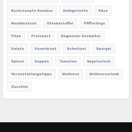
Kochrezepte Gemüse
Kohlgerichte
Käse
Norddeutsch
Ofenkartoffel
Pfifferlinge
Pilze
Preiswert
Regionale-Esskultur
Salate
Sauerkraut
Schnitzel
Spargel
Spinat
Suppen
Tomaten
Vegetarisch
Veranstaltungstipps
Wellness
Wellnessurlaub
Zucchini