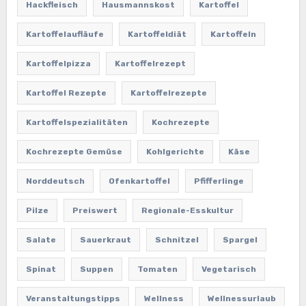
Hackfleisch
Hausmannskost
Kartoffel
Kartoffelaufläufe
Kartoffeldiät
Kartoffeln
Kartoffelpizza
Kartoffelrezept
Kartoffel Rezepte
Kartoffelrezepte
Kartoffelspezialitäten
Kochrezepte
Kochrezepte Gemüse
Kohlgerichte
Käse
Norddeutsch
Ofenkartoffel
Pfifferlinge
Pilze
Preiswert
Regionale-Esskultur
Salate
Sauerkraut
Schnitzel
Spargel
Spinat
Suppen
Tomaten
Vegetarisch
Veranstaltungstipps
Wellness
Wellnessurlaub