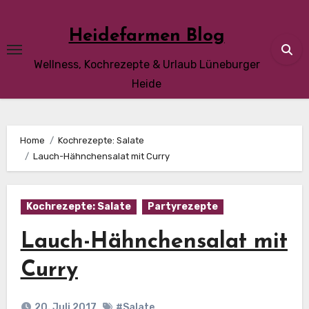
Skip
to
Heidefarmen Blog
content
Wellness, Kochrezepte & Urlaub Lüneburger
Heide
Home
Kochrezepte: Salate
Lauch-Hähnchensalat mit Curry
Kochrezepte: Salate
Partyrezepte
Lauch-Hähnchensalat mit
Curry
20. Juli 2017
#Salate