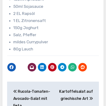
50ml Sojasauce
2 EL Rapsöl
1 EL Zitronensaft
150g Joghurt
Salz, Pfeffer
mildes Currypulver
80g Lauch
Beitragsnavigation
Rucola-Tomaten-
Kartoffelsalat auf
Avocado-Salat mit
griechische Art
Feta