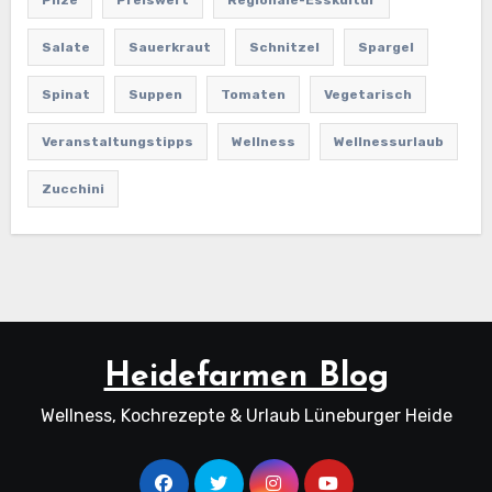
Salate
Sauerkraut
Schnitzel
Spargel
Spinat
Suppen
Tomaten
Vegetarisch
Veranstaltungstipps
Wellness
Wellnessurlaub
Zucchini
Heidefarmen Blog
Wellness, Kochrezepte & Urlaub Lüneburger Heide