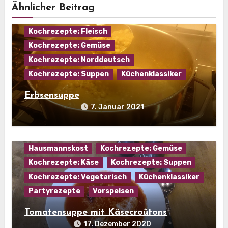
Ähnlicher Beitrag
Eintopf
Hausmannskost
Kochrezepte: Fleisch
Kochrezepte: Gemüse
Kochrezepte: Norddeutsch
Kochrezepte: Suppen
Küchenklassiker
Erbsensuppe
7. Januar 2021
Hausmannskost
Kochrezepte: Gemüse
Kochrezepte: Käse
Kochrezepte: Suppen
Kochrezepte: Vegetarisch
Küchenklassiker
Partyrezepte
Vorspeisen
Tomatensuppe mit Käsecroûtons
17. Dezember 2020