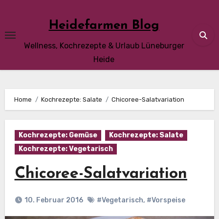
Skip
to
Heidefarmen Blog
content
Wellness, Kochrezepte & Urlaub Lüneburger
Heide
Home
Kochrezepte: Salate
Chicoree-Salatvariation
Kochrezepte: Gemüse
Kochrezepte: Salate
Kochrezepte: Vegetarisch
Chicoree-Salatvariation
10. Februar 2016
#Vegetarisch
,
#Vorspeise