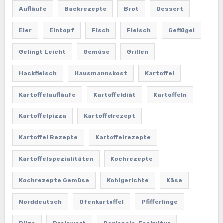
Aufläufe
Backrezepte
Brot
Dessert
Eier
Eintopf
Fisch
Fleisch
Geflügel
Gelingt Leicht
Gemüse
Grillen
Hackfleisch
Hausmannskost
Kartoffel
Kartoffelaufläufe
Kartoffeldiät
Kartoffeln
Kartoffelpizza
Kartoffelrezept
Kartoffel Rezepte
Kartoffelrezepte
Kartoffelspezialitäten
Kochrezepte
Kochrezepte Gemüse
Kohlgerichte
Käse
Norddeutsch
Ofenkartoffel
Pfifferlinge
Pilze
Preiswert
Regionale-Esskultur