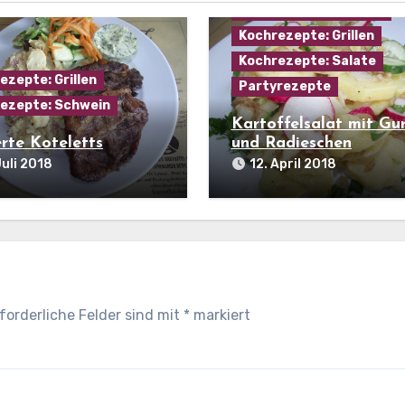
Kochrezepte: Gemüse
Kochrezepte: Grillen
Kochrezepte: Salate
ezepte: Grillen
Partyrezepte
ezepte: Schwein
Kartoffelsalat mit Gu
erte Koteletts
und Radieschen
Juli 2018
12. April 2018
forderliche Felder sind mit
*
markiert