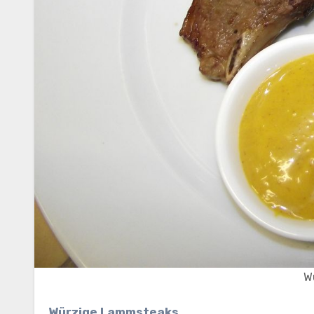
W
Würzige Lammsteaks