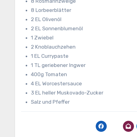
8 Rosmarinzweige
8 Lorbeerblätter
2 EL Olivenöl
2 EL Sonnenblumenöl
1 Zwiebel
2 Knoblauchzehen
1 EL Currypaste
1 TL geriebener Ingwer
400g Tomaten
4 EL Worcestersauce
3 EL heller Muskovado-Zucker
Salz und Pfeffer