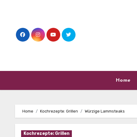
Skip
to
content
Home
Home
Kochrezepte: Grillen
Würzige Lammsteaks
Kochrezepte: Grillen