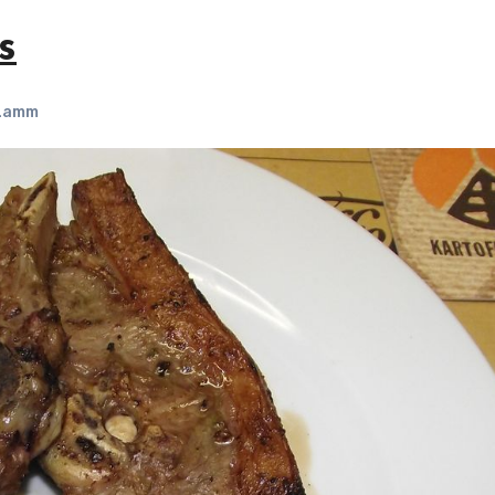
s
Lamm