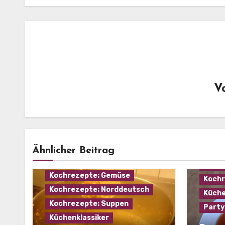
V
Haus
Kochr
Eintopf
Hausmannskost
Ähnlicher Beitrag
Kochr
Kochrezepte: Fleisch
Kochr
Kochrezepte: Gemüse
Kochr
Kochrezepte: Norddeutsch
Küche
Kochrezepte: Suppen
Party
Küchenklassiker