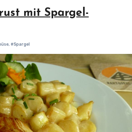
ust mit Spargel-
müse
,
#Spargel