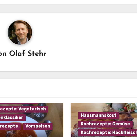
on
Olaf Stehr
mannskost
ezepte: Gemüse
ezepte: Käse
ezepte: Suppen
ezepte: Vegetarisch
Hausmannskost
nklassiker
Kochrezepte: Gemüse
rezepte
Vorspeisen
Kochrezepte: Hackfleisc