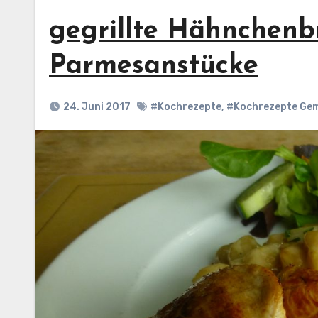
gegrillte Hähnchenbr
Parmesanstücke
24. Juni 2017
#Kochrezepte
,
#Kochrezepte Ge