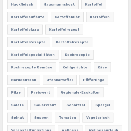
Hackfleisch
Hausmannskost
Kartoffel
Kartoffelaufläufe
Kartoffeldiät
Kartoffeln
Kartoffelpizza
Kartoffelrezept
Kartoffel Rezepte
Kartoffelrezepte
Kartoffelspezialitäten
Kochrezepte
Kochrezepte Gemüse
Kohlgerichte
Käse
Norddeutsch
Ofenkartoffel
Pfifferlinge
Pilze
Preiswert
Regionale-Esskultur
Salate
Sauerkraut
Schnitzel
Spargel
Spinat
Suppen
Tomaten
Vegetarisch
Veranstaltungstipps
Wellness
Wellnessurlaub