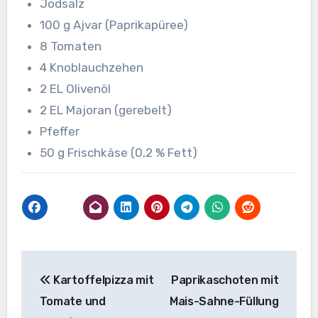
Jodsalz
100 g Ajvar (Paprikapüree)
8 Tomaten
4 Knoblauchzehen
2 EL Olivenöl
2 EL Majoran (gerebelt)
Pfeffer
50 g Frischkäse (0,2 % Fett)
Beitragsnavigation
Kartoffelpizza mit
Paprikaschoten mit
Tomate und
Mais-Sahne-Füllung