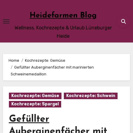
Skip
to
Heidefarmen Blog
content
Wellness, Kochrezepte & Urlaub Lüneburger
Heide
Home
Kochrezepte: Gemüse
Gefüllter Auberginenfächer mit marinierten
Schweinemedaillon
Kochrezepte: Gemüse
Kochrezepte: Schwein
Kochrezepte: Spargel
Gefüllter
Auberginenfächer mit