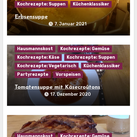
Kochrezepte: Suppen
Küchenklassiker
Erbsensuppe
7. Januar 2021
Hausmannskost
Kochrezepte: Gemüse
Kochrezepte: Käse
Kochrezepte: Suppen
Kochrezepte: Vegetarisch
Küchenklassiker
Partyrezepte
Vorspeisen
Tomatensuppe mit Käsecroûtons
17. Dezember 2020
Hausmannskost
Kochrezepte: Gemüse